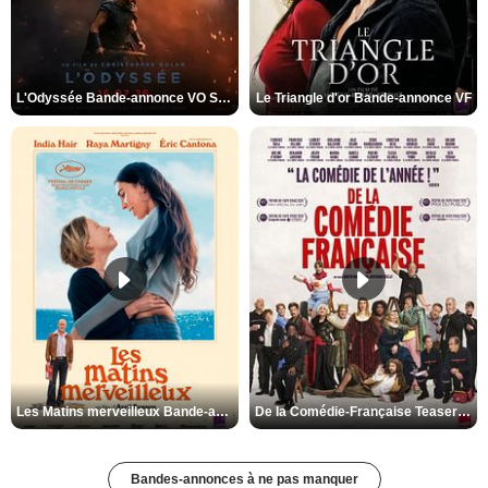
L'Odyssée Bande-annonce VO STFR
Le Triangle d'or Bande-annonce VF
Les Matins merveilleux Bande-annonce VF
De la Comédie-Française Teaser VF
Bandes-annonces à ne pas manquer