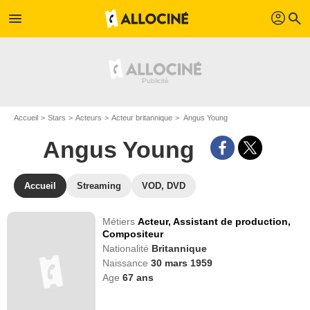
profil
menu
search
Accueil
Stars
Acteurs
Acteur britannique
Angus Young
Angus Young
Accueil
Streaming
VOD, DVD
Métiers
Acteur,
Assistant de production,
Compositeur
Nationalité
Britannique
Naissance
30 mars 1959
Age
67
ans