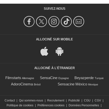
SUIVEZ-NOUS
ALLOCINÉ SUR MOBILE
ALLOCINÉ À L'ÉTRANGER
Filmstarts
SensaCine
Beyazperde
Allemagne
Espagne
Turquie
AdoroCinema
Sensacine México
Brésil
Mexique
Contact
|
Qui sommes-nous
|
Recrutement
|
Publicité
|
CGU
|
CGV
|
Politique de cookies
|
Préférences cookies
|
Données Personnelles
|