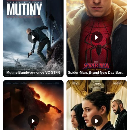
Mutiny Bande-annonce VO STFR
Spider-Man: Brand New Day Bande-annonce VO STFR