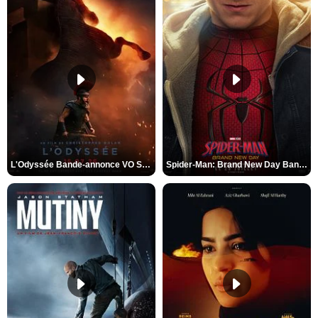
L'Odyssée Bande-annonce VO STFR
Spider-Man: Brand New Day Bande-annonce VO STFR