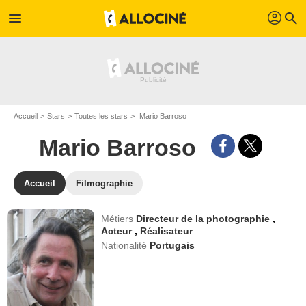
profil
menu
search
Accueil
Stars
Toutes les stars
Mario Barroso
Mario Barroso
Accueil
Filmographie
Métiers
Directeur de la photographie
,
Acteur
,
Réalisateur
Nationalité
Portugais