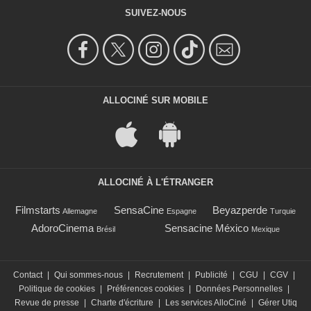
SUIVEZ-NOUS
ALLOCINÉ SUR MOBILE
ALLOCINÉ À L'ÉTRANGER
Filmstarts
SensaCine
Beyazperde
Allemagne
Espagne
Turquie
AdoroCinema
Sensacine México
Brésil
Mexique
Contact
|
Qui sommes-nous
|
Recrutement
|
Publicité
|
CGU
|
CGV
|
Politique de cookies
|
Préférences cookies
|
Données Personnelles
|
Revue de presse
|
Charte d'écriture
|
Les services AlloCiné
|
Gérer Utiq