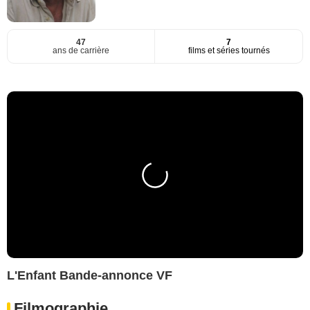
47
7
ans de carrière
films et séries tournés
L'Enfant Bande-annonce VF
Filmographie