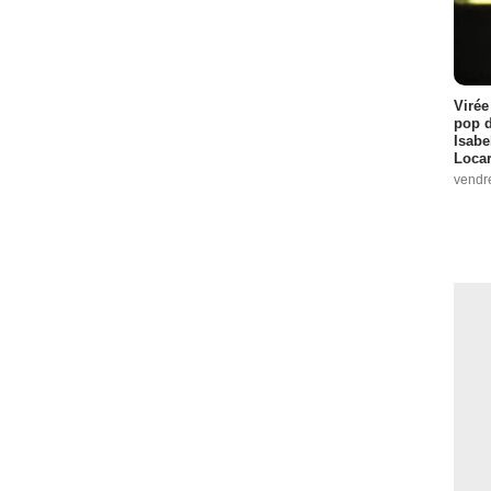
Virée
pop d
Isabe
Loca
vendr