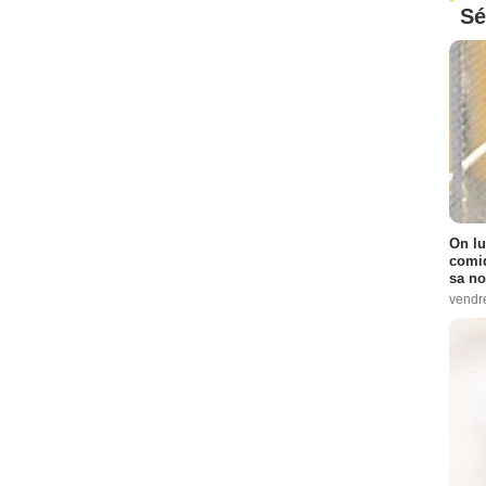
Sé
On lu
comiq
sa no
vendr