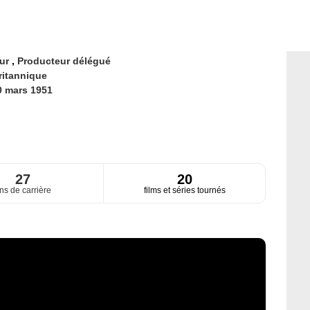
eur
,
Producteur délégué
ritannique
0 mars 1951
27
20
ns de carrière
films et séries tournés