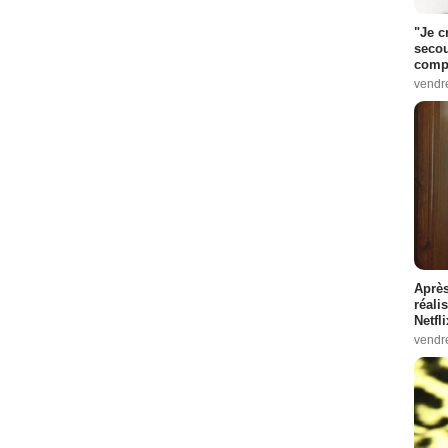
"Je c
secou
compo
vendr
Après
réali
Netfl
vendr