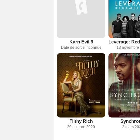
Karn Evil 9
Date de sortie inconnue
13 novembre
Filthy Rich
Synchro
20 octobre 2020
2 mars 20