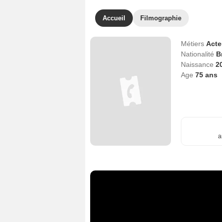
Accueil
Filmographie
Métiers
Act
Nationalité
B
Naissance
2
Age
75
ans
a