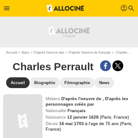
profil
menu
search
Accueil
Stars
D'après l'oeuvre des
D'après l'oeuvre de français
Charles Perrault
Charles Perrault
Accueil
Biographie
Filmographie
News
Métiers
D'après l'oeuvre de
,
D'après les
personnages créés par
Nationalité
Français
Naissance
12 janvier 1628
(Paris, France)
Décès
16 mai 1703
à l'age de 75 ans (Paris,
France)