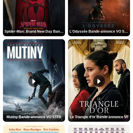
Spider-Man: Brand New Day Bande-annonce VO STFR
L'Odyssée Bande-annonce VO STFR
Mutiny Bande-annonce VO STFR
Le Triangle d'or Bande-annonce VF