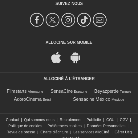
SUIVEZ-NOUS
ALLOCINÉ SUR MOBILE
ALLOCINÉ À L'ÉTRANGER
Filmstarts
SensaCine
Beyazperde
Allemagne
Espagne
Turquie
AdoroCinema
Sensacine México
Brésil
Mexique
Contact
|
Qui sommes-nous
|
Recrutement
|
Publicité
|
CGU
|
CGV
|
Politique de cookies
|
Préférences cookies
|
Données Personnelles
|
Revue de presse
|
Charte d'écriture
|
Les services AlloCiné
|
Gérer Utiq