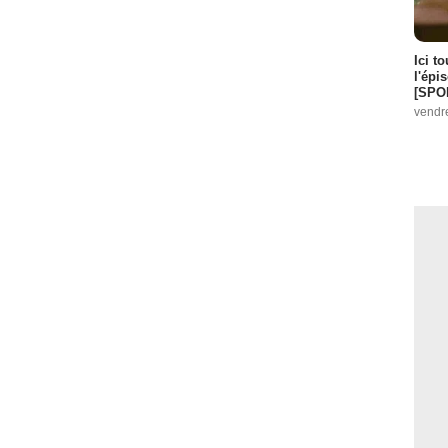
Ici t
l'épi
[SPO
vendr