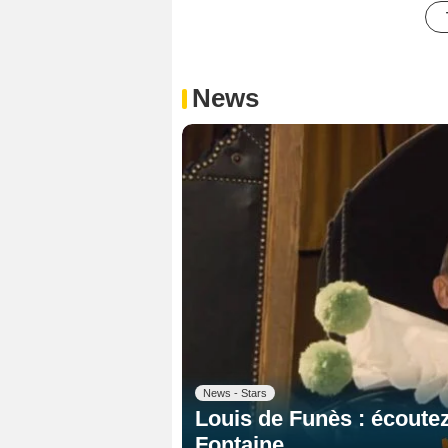
News
News - Stars
Louis de Funès : écoutez
Fontaine