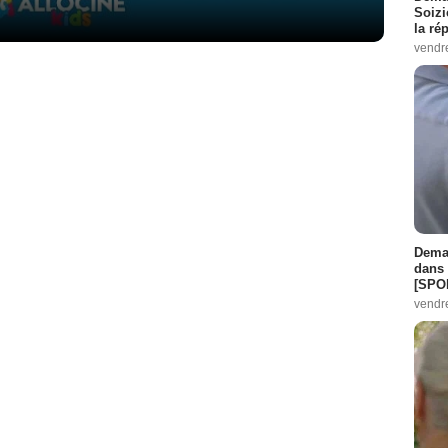
Soizi
la ré
vendr
Demai
dans 
[SPO
vendr