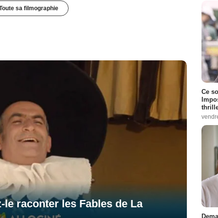
Toute sa filmographie
Ce so
Impos
thrill
vendr
-le raconter les Fables de La
Demai