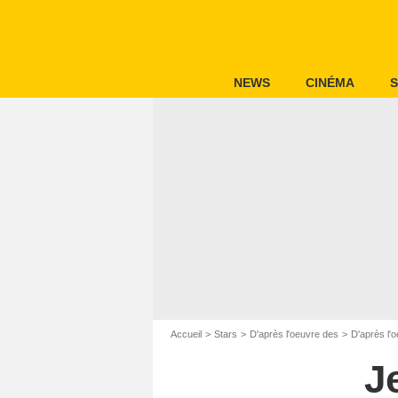
NEWS
CINÉMA
S
Accueil
Stars
D'après l'oeuvre des
D'après l'
J