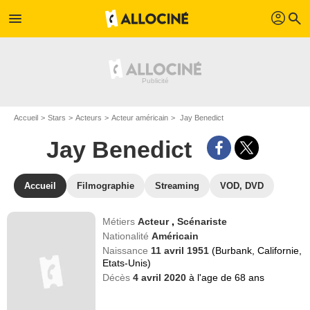
profil
menu
search
Accueil
Stars
Acteurs
Acteur américain
Jay Benedict
Jay Benedict
Accueil
Filmographie
Streaming
VOD, DVD
Métiers
Acteur
,
Scénariste
Nationalité
Américain
Naissance
11 avril 1951
(Burbank, Californie,
Etats-Unis)
Décès
4 avril 2020
à l'age de 68 ans