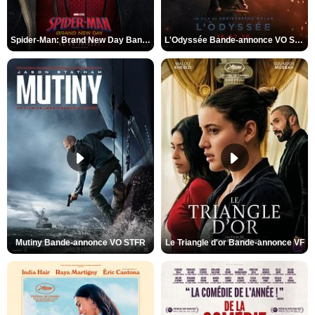
Spider-Man: Brand New Day Bande-annonce VO STFR
L'Odyssée Bande-annonce VO STFR
Mutiny Bande-annonce VO STFR
Le Triangle d'or Bande-annonce VF