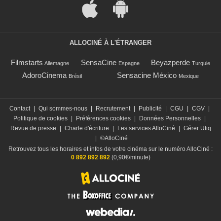
ALLOCINÉ À L'ÉTRANGER
Filmstarts
SensaCine
Beyazperde
Allemagne
Espagne
Turquie
AdoroCinema
Sensacine México
Brésil
Mexique
Contact
|
Qui sommes-nous
|
Recrutement
|
Publicité
|
CGU
|
CGV
|
Politique de cookies
|
Préférences cookies
|
Données Personnelles
|
Revue de presse
|
Charte d'écriture
|
Les services AlloCiné
|
Gérer Utiq
|
©AlloCiné
Retrouvez tous les horaires et infos de votre cinéma sur le numéro AlloCiné :
0 892 892 892
(0,90€/minute)