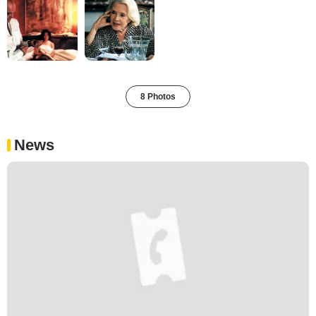
8 Photos
News