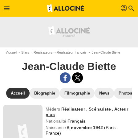
profil
menu
search
Accueil
Stars
Réalisateurs
Réalisateur français
Jean-Claude Biette
Jean-Claude Biette
Accueil
Biographie
Filmographie
News
Photos
Métiers
Réalisateur
,
Scénariste
,
Acteur
plus
Nationalité
Français
Naissance
6 novembre 1942
(Paris -
France)