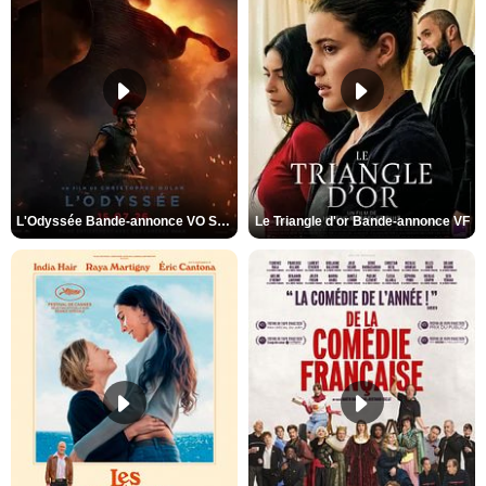
L'Odyssée Bande-annonce VO STFR
Le Triangle d'or Bande-annonce VF