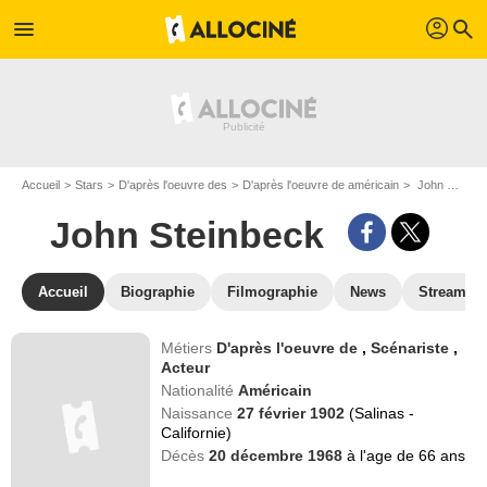
profil
menu
search
Accueil
Stars
D'après l'oeuvre des
D'après l'oeuvre de américain
John Steinbeck
John Steinbeck
Accueil
Biographie
Filmographie
News
Streamin
Métiers
D'après l'oeuvre de
,
Scénariste
,
Acteur
Nationalité
Américain
Naissance
27 février 1902
(Salinas -
Californie)
Décès
20 décembre 1968
à l'age de 66 ans