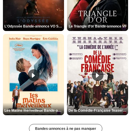
L'Odyssée Bande-annonce VO STFR
Le Triangle d'or Bande-annonce VF
Les Matins merveilleux Bande-annonce VF
De la Comédie-Française Teaser VF
Bandes-annonces à ne pas manquer