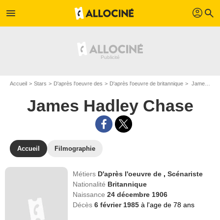
profil
menu
search
Accueil
Stars
D'après l'oeuvre des
D'après l'oeuvre de britannique
James Hadley Chase
James Hadley Chase
Accueil
Filmographie
Métiers
D'après l'oeuvre de
,
Scénariste
Nationalité
Britannique
Naissance
24 décembre 1906
Décès
6 février 1985
à l'age de 78 ans