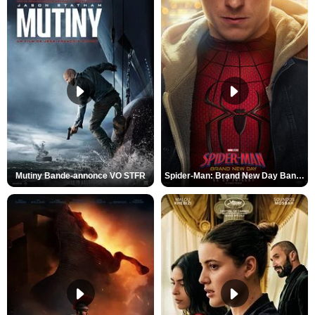
Mutiny Bande-annonce VO STFR
Spider-Man: Brand New Day Bande-annonce VO STFR