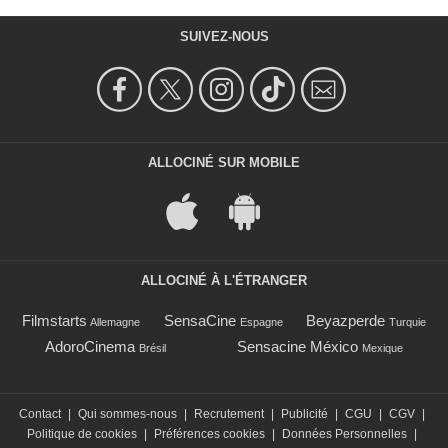
SUIVEZ-NOUS
ALLOCINÉ SUR MOBILE
ALLOCINÉ À L'ÉTRANGER
Filmstarts
SensaCine
Beyazperde
Allemagne
Espagne
Turquie
AdoroCinema
Sensacine México
Brésil
Mexique
Contact
|
Qui sommes-nous
|
Recrutement
|
Publicité
|
CGU
|
CGV
|
Politique de cookies
|
Préférences cookies
|
Données Personnelles
|