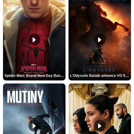
Spider-Man: Brand New Day Bande-annonce VO STFR
L'Odyssée Bande-annonce VO STFR