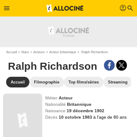
profil
menu
search
Accueil
Stars
Acteurs
Acteur britannique
Ralph Richardson
Ralph Richardson
Accueil
Filmographie
Top films/séries
Streaming
Métier
Acteur
Nationalité
Britannique
Naissance
19 décembre 1902
Décès
10 octobre 1983
à l'age de 80 ans