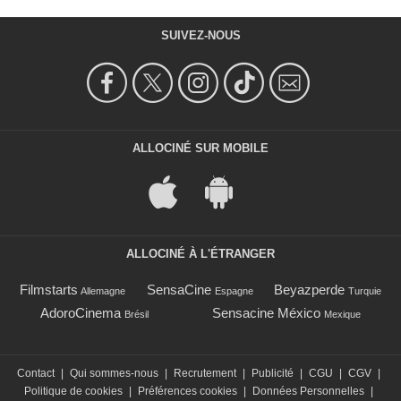
SUIVEZ-NOUS
ALLOCINÉ SUR MOBILE
ALLOCINÉ À L'ÉTRANGER
Filmstarts
SensaCine
Beyazperde
Allemagne
Espagne
Turquie
AdoroCinema
Sensacine México
Brésil
Mexique
Contact
|
Qui sommes-nous
|
Recrutement
|
Publicité
|
CGU
|
CGV
|
Politique de cookies
|
Préférences cookies
|
Données Personnelles
|