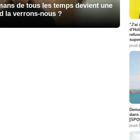
mans de tous les temps devient une
nd la verrons-nous ?
"J'ai
d'Hol
refus
super
jeudi 
Demai
dans 
[SPO
jeudi 