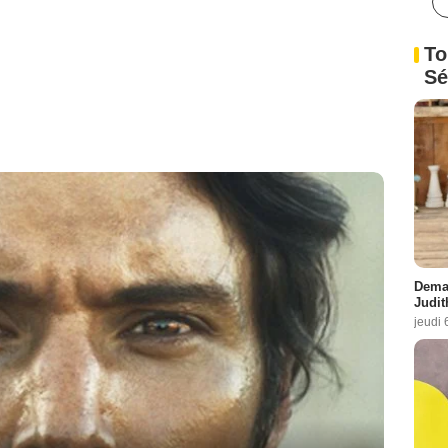
To
Sé
Demai
Judit
jeudi 