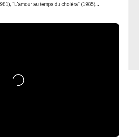
81), "L'amour au temps du choléra" (1985)...