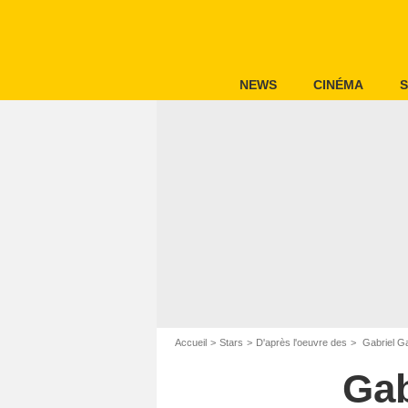
NEWS
CINÉMA
S
Accueil
Stars
D'après l'oeuvre des
Gabriel G
Gab