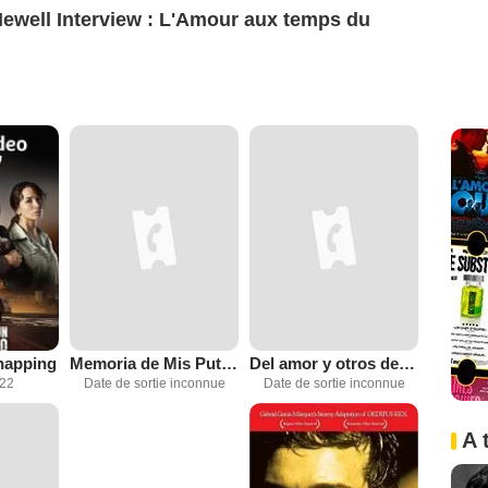
Newell Interview : L'Amour aux temps du
napping
Memoria de Mis Putas Tristes
Del amor y otros demonios
022
Date de sortie inconnue
Date de sortie inconnue
A 