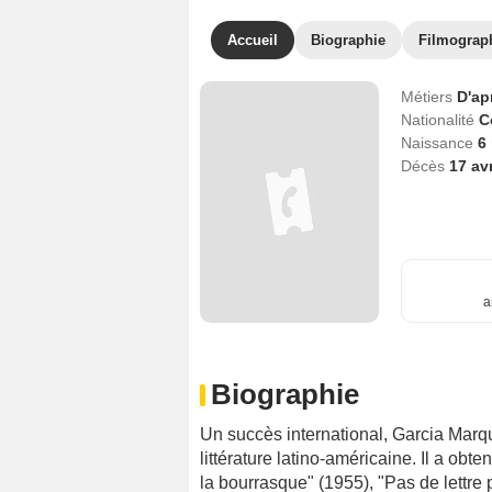
Accueil
Biographie
Filmograp
Métiers
D'ap
Nationalité
C
Naissance
6
Décès
17 av
a
Biographie
Un succès international, Garcia Marq
littérature latino-américaine. Il a obt
la bourrasque" (1955), "Pas de lettre 