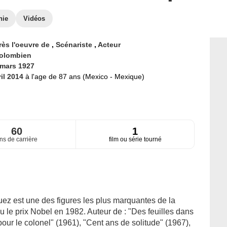
hie
Vidéos
rès l'oeuvre de
,
Scénariste
,
Acteur
olombien
 mars 1927
ril 2014
à l'age de 87 ans (Mexico - Mexique)
60
1
ns de carrière
film ou série tourné
uez est une des figures les plus marquantes de la
enu le prix Nobel en 1982. Auteur de : "Des feuilles dans
pour le colonel" (1961), "Cent ans de solitude" (1967),