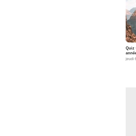
Quiz 
année
jeudi 