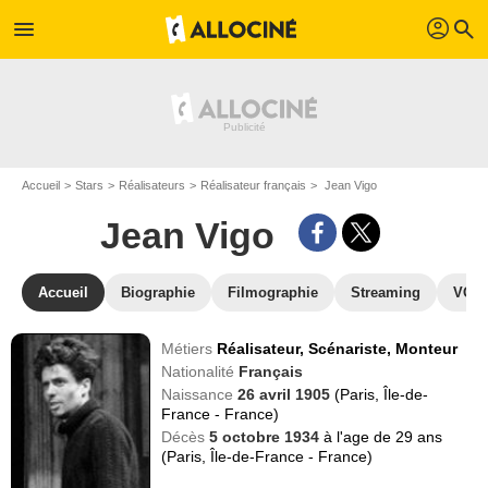
profil
menu
search
Accueil
Stars
Réalisateurs
Réalisateur français
Jean Vigo
Jean Vigo
Accueil
Biographie
Filmographie
Streaming
VOD,
Métiers
Réalisateur,
Scénariste,
Monteur
Nationalité
Français
Naissance
26 avril 1905
(Paris, Île-de-
France - France)
Décès
5 octobre 1934
à l'age de 29 ans
(Paris, Île-de-France - France)