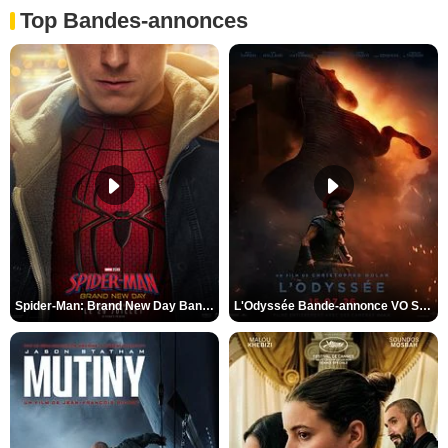
Top Bandes-annonces
Spider-Man: Brand New Day Bande-annonce VO STFR
L'Odyssée Bande-annonce VO STFR