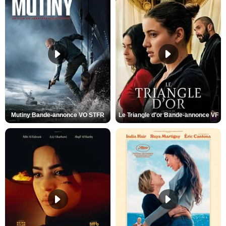
Mutiny Bande-annonce VO STFR
Le Triangle d'or Bande-annonce VF