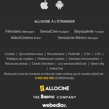
ALLOCINÉ À L'ÉTRANGER
Filmstarts
SensaCine
Beyazperde
Allemagne
Espagne
Turquie
AdoroCinema
Sensacine México
Brésil
Mexique
Contact
|
Qui sommes-nous
|
Recrutement
|
Publicité
|
CGU
|
CGV
|
Politique de cookies
|
Préférences cookies
|
Données Personnelles
|
Revue de presse
|
Charte d'écriture
|
Les services AlloCiné
|
Gérer Utiq
|
©AlloCiné
Retrouvez tous les horaires et infos de votre cinéma sur le numéro AlloCiné :
0 892 892 892
(0,90€/minute)