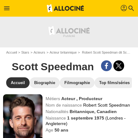
profil
menu
search
Accueil
Stars
Acteurs
Acteur britannique
Robert Scott Speedman dit Scott Speedman
Scott Speedman
Accueil
Biographie
Filmographie
Top films/séries
Métiers
Acteur
,
Producteur
Nom de naissance
Robert Scott Speedman
Nationalités
Britannique,
Canadien
Naissance
1 septembre 1975
(Londres -
Angleterre)
Age
50
ans