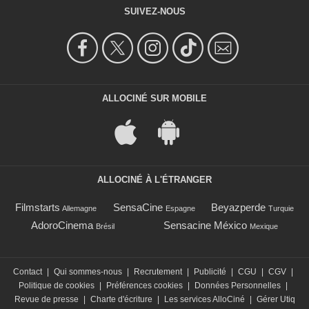
SUIVEZ-NOUS
ALLOCINÉ SUR MOBILE
ALLOCINÉ À L'ÉTRANGER
Filmstarts
SensaCine
Beyazperde
Allemagne
Espagne
Turquie
AdoroCinema
Sensacine México
Brésil
Mexique
Contact
|
Qui sommes-nous
|
Recrutement
|
Publicité
|
CGU
|
CGV
|
Politique de cookies
|
Préférences cookies
|
Données Personnelles
|
Revue de presse
|
Charte d'écriture
|
Les services AlloCiné
|
Gérer Utiq