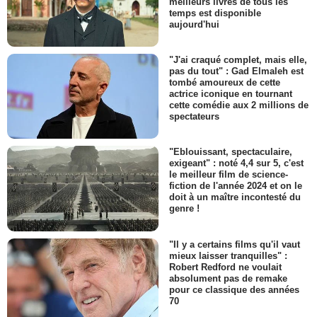
meilleurs livres de tous les
temps est disponible
aujourd'hui
"J'ai craqué complet, mais elle,
pas du tout" : Gad Elmaleh est
tombé amoureux de cette
actrice iconique en tournant
cette comédie aux 2 millions de
spectateurs
"Eblouissant, spectaculaire,
exigeant" : noté 4,4 sur 5, c'est
le meilleur film de science-
fiction de l'année 2024 et on le
doit à un maître incontesté du
genre !
"Il y a certains films qu'il vaut
mieux laisser tranquilles" :
Robert Redford ne voulait
absolument pas de remake
pour ce classique des années
70