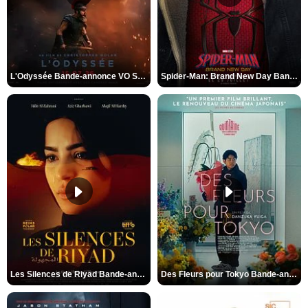
L'Odyssée Bande-annonce VO STFR
Spider-Man: Brand New Day Bande-annonce VO STFR
Les Silences de Riyad Bande-annonce VO STFR
Des Fleurs pour Tokyo Bande-annonce VO STFR