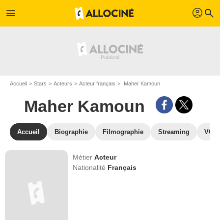
profil
menu
search
Accueil
Stars
Acteurs
Acteur français
Maher Kamoun
Maher Kamoun
Accueil
Biographie
Filmographie
Streaming
VOD,
Métier
Acteur
Nationalité
Français