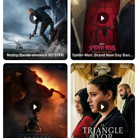
Mutiny Bande-annonce VO STFR
Spider-Man: Brand New Day Bande-annonce VO STFR