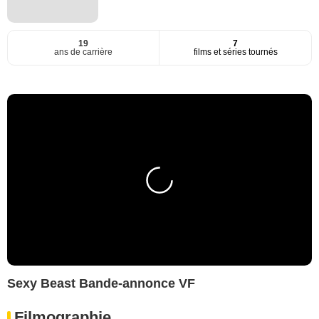
19
7
ans de carrière
films et séries tournés
Sexy Beast Bande-annonce VF
Filmographie