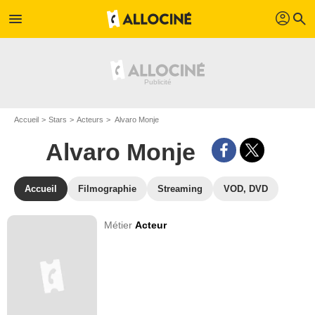
profil
menu
search
Accueil
Stars
Acteurs
Alvaro Monje
Alvaro Monje
Accueil
Filmographie
Streaming
VOD, DVD
Métier
Acteur