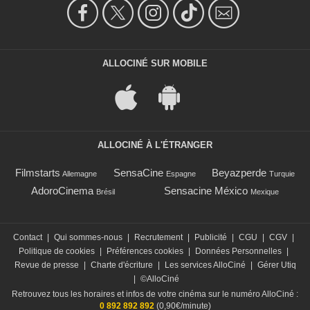
ALLOCINÉ SUR MOBILE
ALLOCINÉ À L'ÉTRANGER
Filmstarts
SensaCine
Beyazperde
Allemagne
Espagne
Turquie
AdoroCinema
Sensacine México
Brésil
Mexique
Contact
|
Qui sommes-nous
|
Recrutement
|
Publicité
|
CGU
|
CGV
|
Politique de cookies
|
Préférences cookies
|
Données Personnelles
|
Revue de presse
|
Charte d'écriture
|
Les services AlloCiné
|
Gérer Utiq
|
©AlloCiné
Retrouvez tous les horaires et infos de votre cinéma sur le numéro AlloCiné :
0 892 892 892
(0,90€/minute)