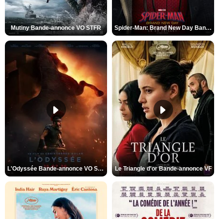
Mutiny Bande-annonce VO STFR
Spider-Man: Brand New Day Bande-annonce VO STFR
L'Odyssée Bande-annonce VO STFR
Le Triangle d'or Bande-annonce VF