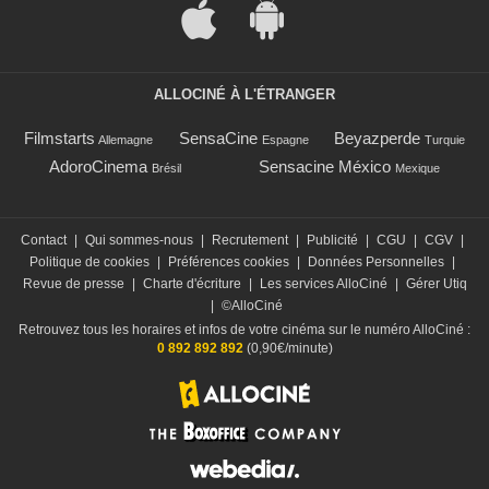
ALLOCINÉ À L'ÉTRANGER
Filmstarts
SensaCine
Beyazperde
Allemagne
Espagne
Turquie
AdoroCinema
Sensacine México
Brésil
Mexique
Contact
|
Qui sommes-nous
|
Recrutement
|
Publicité
|
CGU
|
CGV
|
Politique de cookies
|
Préférences cookies
|
Données Personnelles
|
Revue de presse
|
Charte d'écriture
|
Les services AlloCiné
|
Gérer Utiq
|
©AlloCiné
Retrouvez tous les horaires et infos de votre cinéma sur le numéro AlloCiné :
0 892 892 892
(0,90€/minute)