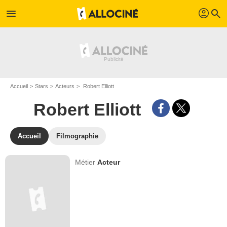
profil
menu
search
Accueil
Stars
Acteurs
Robert Elliott
Robert Elliott
Accueil
Filmographie
Métier
Acteur