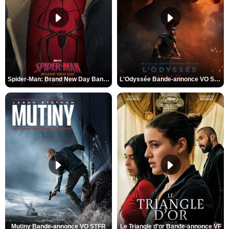
Spider-Man: Brand New Day Bande-annonce VO STFR
L'Odyssée Bande-annonce VO STFR
Mutiny Bande-annonce VO STFR
Le Triangle d'or Bande-annonce VF