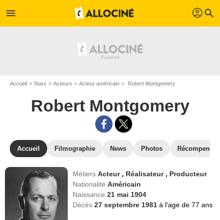
profil
menu
search
Accueil
Stars
Acteurs
Acteur américain
Robert Montgomery
Robert Montgomery
Accueil
Filmographie
News
Photos
Récompenses
Métiers
Acteur
,
Réalisateur
,
Producteur
Nationalité
Américain
Naissance
21 mai 1904
Décès
27 septembre 1981
à l'age de 77 ans