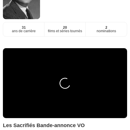
31
20
2
ans de carrière
films et séries tournés
nominations
Les Sacrifiés Bande-annonce VO