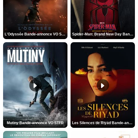
L'Odyssée Bande-annonce VO STFR
Spider-Man: Brand New Day Bande-annonce VO STFR
Mutiny Bande-annonce VO STFR
Les Silences de Riyad Bande-annonce VO STFR