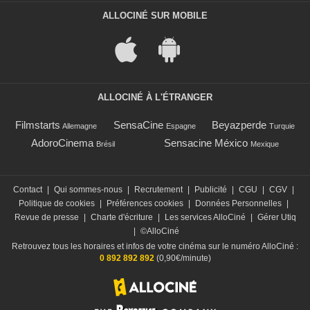
ALLOCINÉ SUR MOBILE
ALLOCINÉ À L'ÉTRANGER
Filmstarts
SensaCine
Beyazperde
Allemagne
Espagne
Turquie
AdoroCinema
Sensacine México
Brésil
Mexique
Contact
|
Qui sommes-nous
|
Recrutement
|
Publicité
|
CGU
|
CGV
|
Politique de cookies
|
Préférences cookies
|
Données Personnelles
|
Revue de presse
|
Charte d'écriture
|
Les services AlloCiné
|
Gérer Utiq
|
©AlloCiné
Retrouvez tous les horaires et infos de votre cinéma sur le numéro AlloCiné :
0 892 892 892
(0,90€/minute)