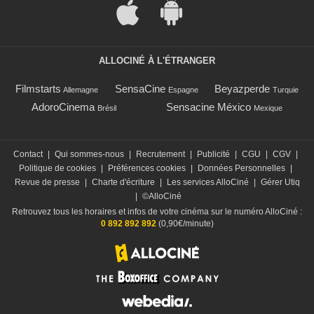
ALLOCINÉ À L'ÉTRANGER
Filmstarts
SensaCine
Beyazperde
Allemagne
Espagne
Turquie
AdoroCinema
Sensacine México
Brésil
Mexique
Contact
|
Qui sommes-nous
|
Recrutement
|
Publicité
|
CGU
|
CGV
|
Politique de cookies
|
Préférences cookies
|
Données Personnelles
|
Revue de presse
|
Charte d'écriture
|
Les services AlloCiné
|
Gérer Utiq
|
©AlloCiné
Retrouvez tous les horaires et infos de votre cinéma sur le numéro AlloCiné :
0 892 892 892
(0,90€/minute)