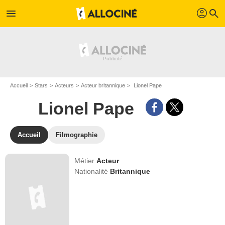
profil
menu
search
Accueil
Stars
Acteurs
Acteur britannique
Lionel Pape
Lionel Pape
Accueil
Filmographie
Métier
Acteur
Nationalité
Britannique