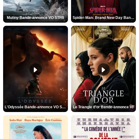
Mutiny Bande-annonce VO STFR
Spider-Man: Brand New Day Bande-annonce VO STFR
L'Odyssée Bande-annonce VO STFR
Le Triangle d'or Bande-annonce VF