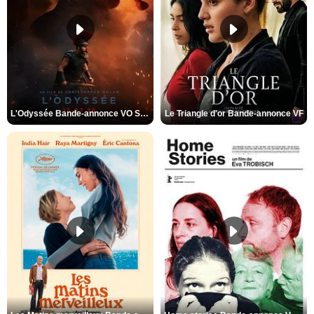
L'Odyssée Bande-annonce VO STFR
Le Triangle d'or Bande-annonce VF