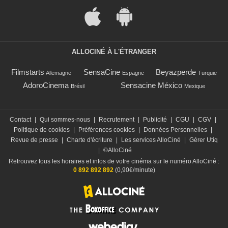
ALLOCINÉ À L'ÉTRANGER
Filmstarts
SensaCine
Beyazperde
Allemagne
Espagne
Turquie
AdoroCinema
Sensacine México
Brésil
Mexique
Contact
|
Qui sommes-nous
|
Recrutement
|
Publicité
|
CGU
|
CGV
|
Politique de cookies
|
Préférences cookies
|
Données Personnelles
|
Revue de presse
|
Charte d'écriture
|
Les services AlloCiné
|
Gérer Utiq
|
©AlloCiné
Retrouvez tous les horaires et infos de votre cinéma sur le numéro AlloCiné :
0 892 892 892
(0,90€/minute)