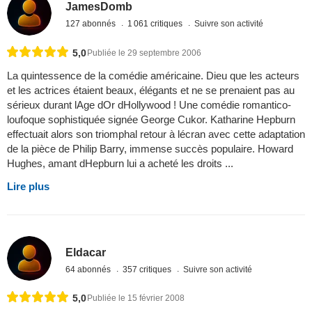
JamesDomb
127 abonnés
1 061 critiques
Suivre son activité
5,0
Publiée le 29 septembre 2006
La quintessence de la comédie américaine. Dieu que les acteurs
et les actrices étaient beaux, élégants et ne se prenaient pas au
sérieux durant lAge dOr dHollywood ! Une comédie romantico-
loufoque sophistiquée signée George Cukor. Katharine Hepburn
effectuait alors son triomphal retour à lécran avec cette adaptation
de la pièce de Philip Barry, immense succès populaire. Howard
Hughes, amant dHepburn lui a acheté les droits ...
Lire plus
Eldacar
64 abonnés
357 critiques
Suivre son activité
5,0
Publiée le 15 février 2008