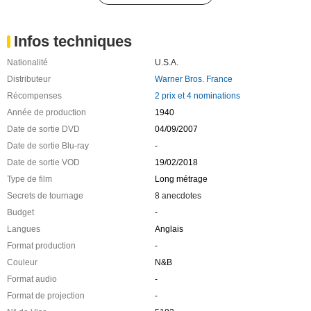
Infos techniques
Nationalité
U.S.A.
Distributeur
Warner Bros. France
Récompenses
2 prix et 4 nominations
Année de production
1940
Date de sortie DVD
04/09/2007
Date de sortie Blu-ray
-
Date de sortie VOD
19/02/2018
Type de film
Long métrage
Secrets de tournage
8 anecdotes
Budget
-
Langues
Anglais
Format production
-
Couleur
N&B
Format audio
-
Format de projection
-