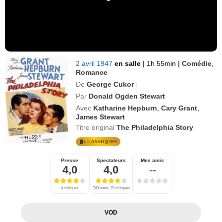
2 avril 1947
en salle
|
1h 55min
|
Comédie
,
Romance
De
George Cukor
|
Par
Donald Ogden Stewart
Avec
Katharine Hepburn
,
Cary Grant
,
James Stewart
Titre original
The Philadelphia Story
Presse
Spectateurs
Mes amis
4,0
4,0
--
4 critiques
749 notes, 70 critiques
VOD