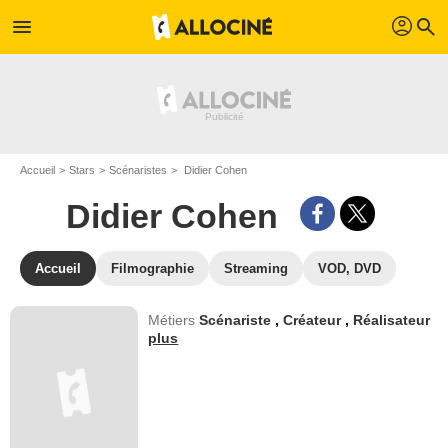
profil
menu
search
Accueil
Stars
Scénaristes
Didier Cohen
Didier Cohen
Accueil
Filmographie
Streaming
VOD, DVD
Métiers
Scénariste
,
Créateur
,
Réalisateur
plus