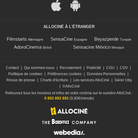
ALLOCINÉ À L'ÉTRANGER
Filmstarts
SensaCine
Beyazperde
Allemagne
Espagne
Turquie
AdoroCinema
Sensacine México
Brésil
Mexique
Contact
|
Qui sommes-nous
|
Recrutement
|
Publicité
|
CGU
|
CGV
|
Politique de cookies
|
Préférences cookies
|
Données Personnelles
|
Revue de presse
|
Charte d'écriture
|
Les services AlloCiné
|
Gérer Utiq
|
©AlloCiné
Retrouvez tous les horaires et infos de votre cinéma sur le numéro AlloCiné :
0 892 892 892
(0,90€/minute)