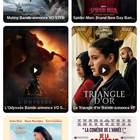
Mutiny Bande-annonce VO STFR
Spider-Man: Brand New Day Bande-annonce VO STFR
L'Odyssée Bande-annonce VO STFR
Le Triangle d'or Bande-annonce VF