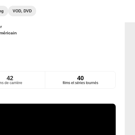
ng
VOD, DVD
r
méricain
42
40
ns de carrière
films et séries tournés