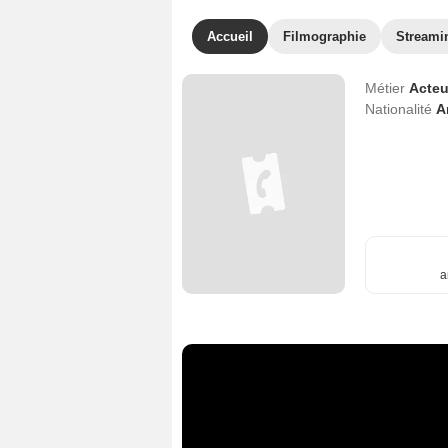
Accueil
Filmographie
Streami
Métier
Acteu
Nationalité
A
a