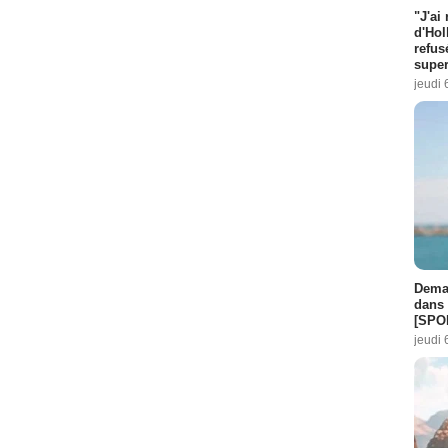
"J'ai
d'Hol
refus
super
jeudi 
Demai
dans 
[SPO
jeudi 