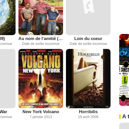
09)
Au nom de l'amitié ( TV )
Loin du coeur
inconnue
Date de sortie inconnue
Date de sortie inconnue
 War
New York Volcano
Horribilis
A 
inconnue
7 janvier 2013
19 avril 2006