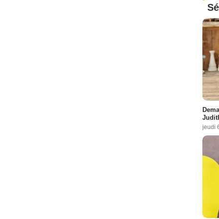
Sé
Demai
Judit
jeudi 