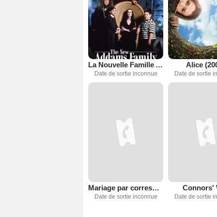
La Nouvelle Famille Addams
Alice (20
Date de sortie inconnue
Date de sortie 
Mariage par correspondance
Connors'
Date de sortie inconnue
Date de sortie 