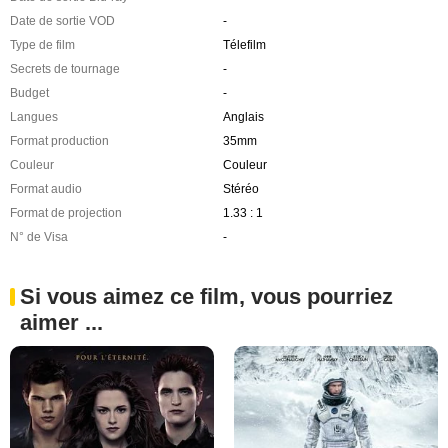
Date de sortie VOD
-
Type de film
Télefilm
Secrets de tournage
-
Budget
-
Langues
Anglais
Format production
35mm
Couleur
Couleur
Format audio
Stéréo
Format de projection
1.33 : 1
N° de Visa
-
Si vous aimez ce film, vous pourriez
aimer ...