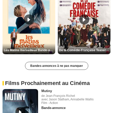
Les Matins merveilleux Bande-annonce VF
De la Comédie-Française Teaser VF
Bandes-annonces à ne pas manquer
Films Prochainement au Cinéma
Mutiny
de Jean-François Richet
avec Jason Statham, Annabelle Wallis
Film - Action
Bande-annonce