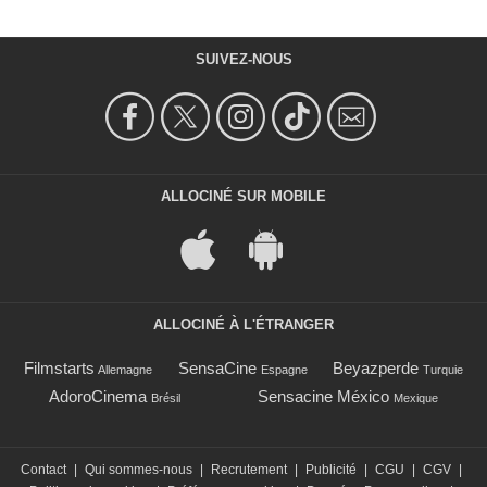
SUIVEZ-NOUS
ALLOCINÉ SUR MOBILE
ALLOCINÉ À L'ÉTRANGER
Filmstarts
SensaCine
Beyazperde
Allemagne
Espagne
Turquie
AdoroCinema
Sensacine México
Brésil
Mexique
Contact
|
Qui sommes-nous
|
Recrutement
|
Publicité
|
CGU
|
CGV
|