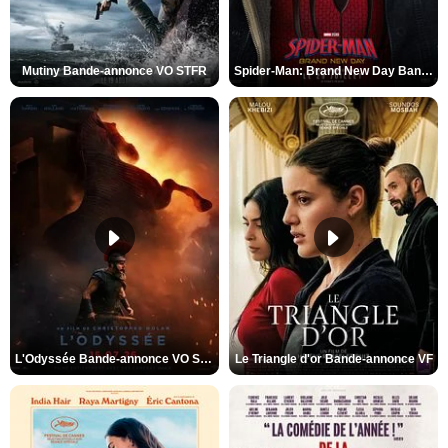
Mutiny Bande-annonce VO STFR
Spider-Man: Brand New Day Bande-annonce VO STFR
L'Odyssée Bande-annonce VO STFR
Le Triangle d'or Bande-annonce VF