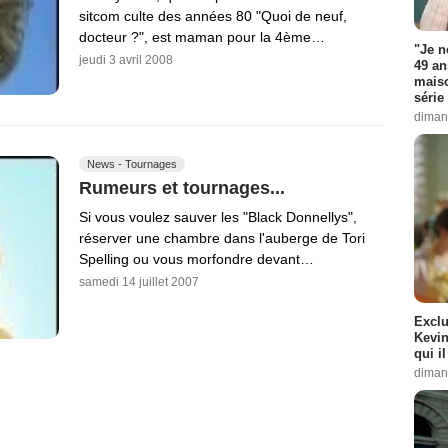
sitcom culte des années 80 "Quoi de neuf,
docteur ?", est maman pour la 4ème…
"Je n
jeudi 3 avril 2008
49 an
maiso
série 
diman
News - Tournages
Rumeurs et tournages...
Si vous voulez sauver les "Black Donnellys",
réserver une chambre dans l'auberge de Tori
Spelling ou vous morfondre devant…
samedi 14 juillet 2007
Exclu
Kevin
qui i
diman