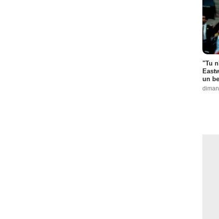
"Tu n
Eastw
un be
diman