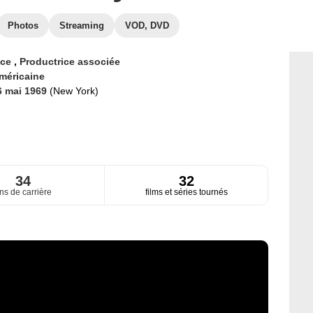
Photos
Streaming
VOD, DVD
ice
,
Productrice associée
méricaine
6 mai 1969
(New York)
34
32
ns de carrière
films et séries tournés