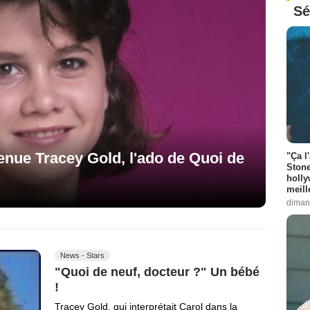
Sé
enue Tracey Gold, l'ado de Quoi de
"Ça l
Stone
holly
meill
diman
News - Stars
"Quoi de neuf, docteur ?" Un bébé
!
Tracey Gold, qui interprétait Carol dans la