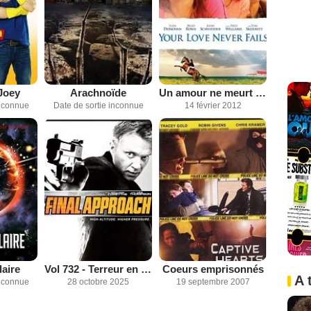
Joey
Arachnoïde
Un amour ne meurt jamais
inconnue
Date de sortie inconnue
14 février 2012
aire
Vol 732 - Terreur en plein ciel
Coeurs emprisonnés
A 
inconnue
28 octobre 2025
19 septembre 2007