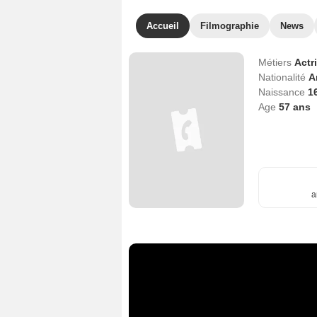
Accueil
Filmographie
News
Métiers
Actr
Nationalité
A
Naissance
1
Age
57
ans
a