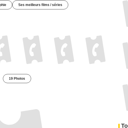
phie
Ses meilleurs films / séries
19 Photos
To