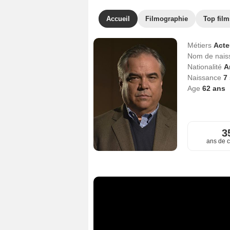
Accueil
Filmographie
Top film
Métiers
Act
Nom de nai
Nationalité
A
Naissance
7
Age
62
ans
3
ans de c