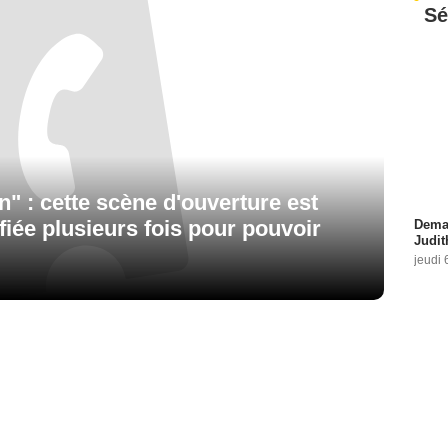
Sé
n" : cette scène d'ouverture est
ifiée plusieurs fois pour pouvoir
Demai
Judit
jeudi 