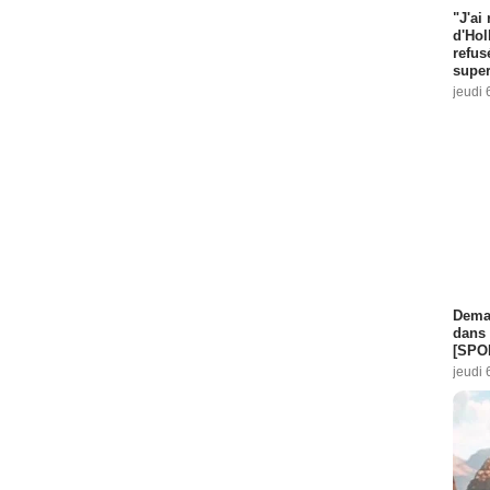
"J'ai
d'Hol
refus
super
jeudi 
Demai
dans 
[SPO
jeudi 