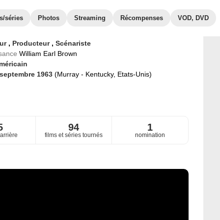
s/séries
Photos
Streaming
Récompenses
VOD, DVD
eur
,
Producteur
,
Scénariste
ssance
William Earl Brown
méricain
 septembre 1963
(Murray - Kentucky, Etats-Unis)
5
94
1
arrière
films et séries tournés
nomination