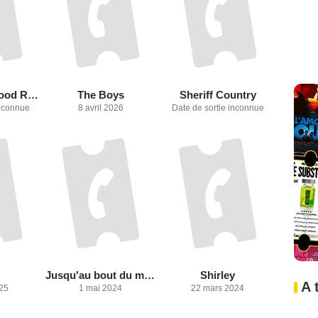
Bluegrass / Blood Red
The Boys
Sheriff Country
inconnue
8 avril 2026
Date de sortie inconnue
Jusqu'au bout du monde
Shirley
A 
025
1 mai 2024
22 mars 2024