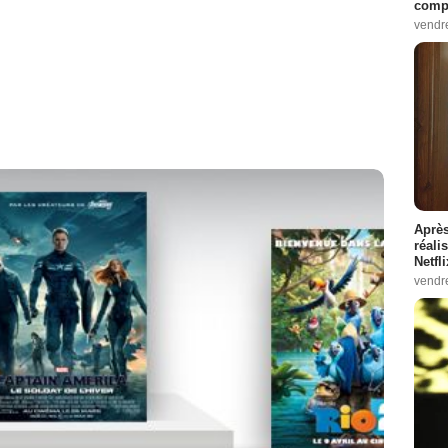
compo
vendr
Après
réali
Netfl
vendr