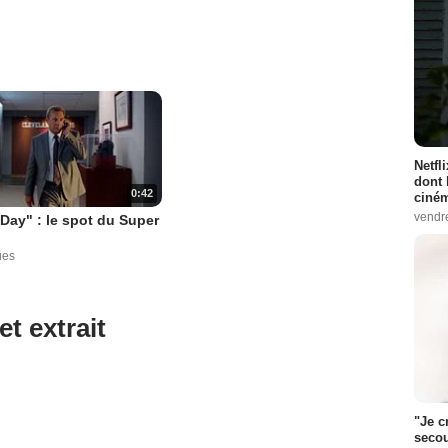
Netfl
dont 
0:42
ciném
vendr
 Day" : le spot du Super
ues
et extrait
"Je c
secou