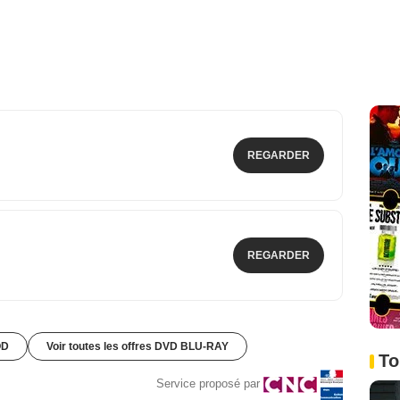
REGARDER
REGARDER
OD
Voir toutes les offres DVD BLU-RAY
To
Service proposé par