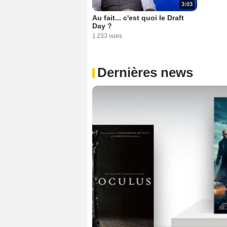
3:03
Au fait... c'est quoi le Draft
Day ?
1 233 vues
Dernières news