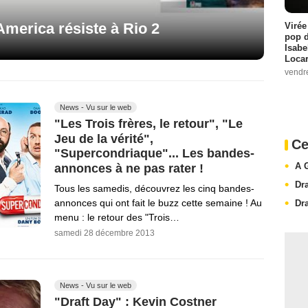
America résiste à Rio 2
Virée
pop d
Isabe
Loca
vendr
News - Vu sur le web
"Les Trois frères, le retour", "Le
Jeu de la vérité",
Ce
"Supercondriaque"... Les bandes-
A 
annonces à ne pas rater !
Dr
Tous les samedis, découvrez les cinq bandes-
annonces qui ont fait le buzz cette semaine ! Au
Dr
menu : le retour des "Trois…
samedi 28 décembre 2013
News - Vu sur le web
"Draft Day" : Kevin Costner