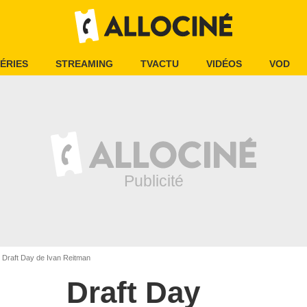
ÉRIES
STREAMING
TVACTU
VIDÉOS
VOD
Draft Day de Ivan Reitman
Draft Day