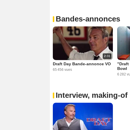
Bandes-annonces
2:31
Draft Day Bande-annonce VO
"Draft
Bowl
65 456 vues
6 282 v
Interview, making-of 