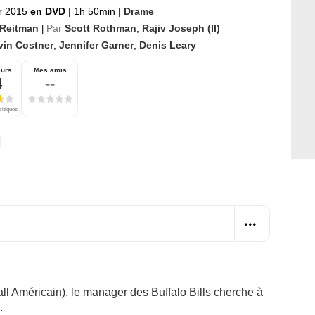
er 2015
en DVD
|
1h 50min
|
Drame
 Reitman
Par
Scott Rothman
,
Rajiv Joseph (II)
|
vin Costner
,
Jennifer Garner
,
Denis Leary
eurs
Mes amis
4
--
ritiques
ll Américain), le manager des Buffalo Bills cherche à
.