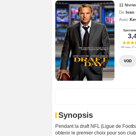
11 févri
De
Ivan
Avec
Ke
Spectat
3,
440 notes, 27 c
VOD
Synopsis
Pendant la draft NFL (Ligue de Footba
obtenir le premier choix pour son club