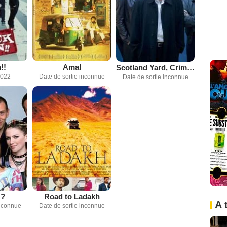
!!
Amal
Scotland Yard, Crimes sur la Tamise
2022
Date de sortie inconnue
Date de sortie inconnue
 ?
Road to Ladakh
A 
inconnue
Date de sortie inconnue