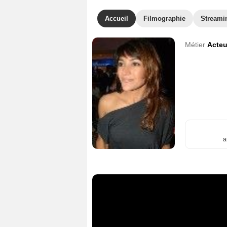
Accueil
Filmographie
Streami
Métier
Acteu
a