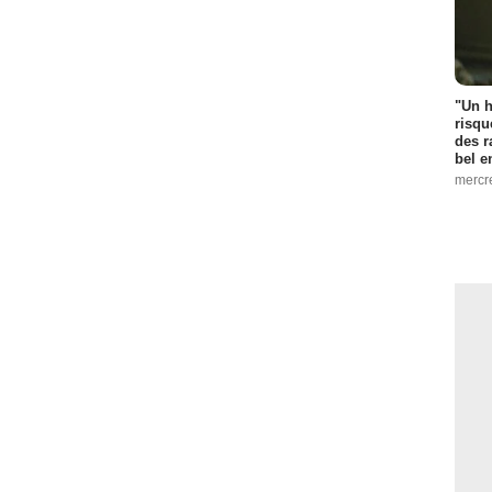
"Un h
risqu
des r
bel 
mercr