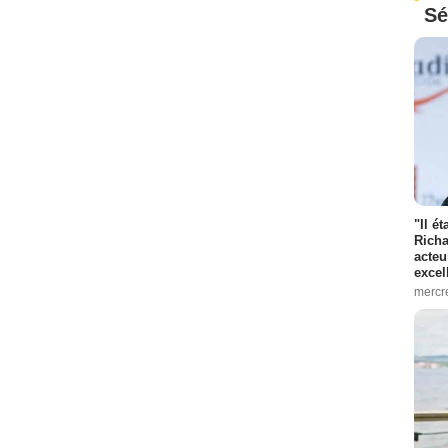
Sé
"Il é
Richa
acteu
excel
mercr