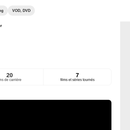
ng
VOD, DVD
r
20
7
ns de carrière
films et séries tournés