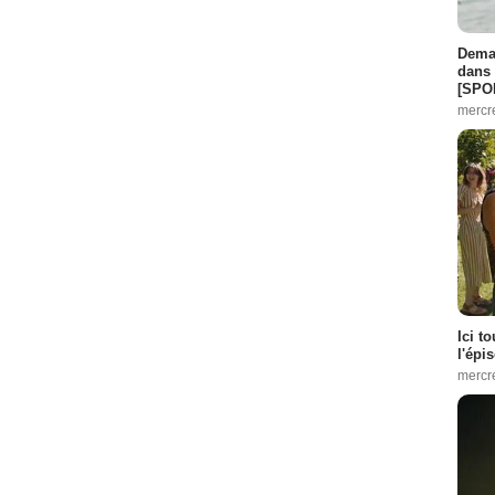
Demai
dans 
[SPO
mercr
Ici t
l'épi
mercr