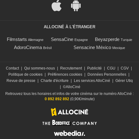
ALLOCINÉ À L'ÉTRANGER
Filmstarts
SensaCine
Beyazperde
Allemagne
Espagne
Turquie
AdoroCinema
Sensacine México
Brésil
Mexique
Contact
|
Qui sommes-nous
|
Recrutement
|
Publicité
|
CGU
|
CGV
|
Politique de cookies
|
Préférences cookies
|
Données Personnelles
|
Revue de presse
|
Charte d'écriture
|
Les services AlloCiné
|
Gérer Utiq
|
©AlloCiné
Retrouvez tous les horaires et infos de votre cinéma sur le numéro AlloCiné :
0 892 892 892
(0,90€/minute)