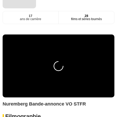
17
28
ans de carrière
films et séries tournés
Nuremberg Bande-annonce VO STFR
Filmographie