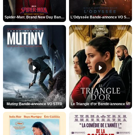
Spider-Man: Brand New Day Bande-annonce VO STFR
L'Odyssée Bande-annonce VO STFR
Mutiny Bande-annonce VO STFR
Le Triangle d'or Bande-annonce VF