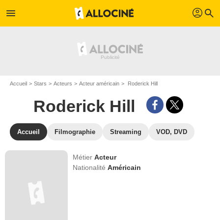
profil
menu
search
Accueil
Stars
Acteurs
Acteur américain
Roderick Hill
Roderick Hill
Accueil
Filmographie
Streaming
VOD, DVD
Métier
Acteur
Nationalité
Américain