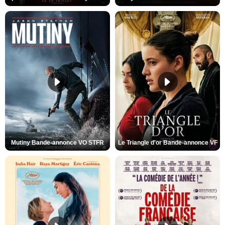
Mutiny Bande-annonce VO STFR
Le Triangle d'or Bande-annonce VF