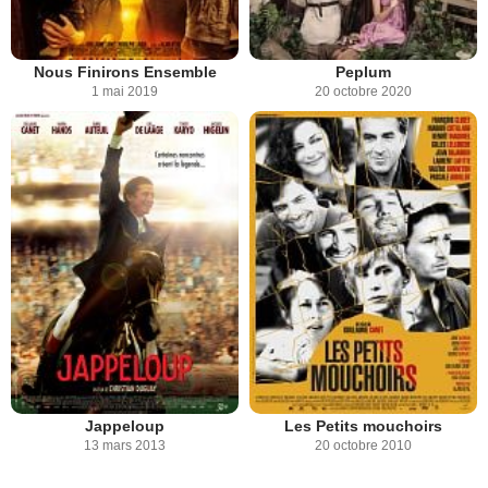
Nous Finirons Ensemble
Peplum
1 mai 2019
20 octobre 2020
Jappeloup
Les Petits mouchoirs
13 mars 2013
20 octobre 2010