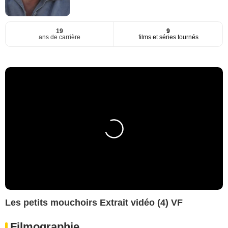
19
9
ans de carrière
films et séries tournés
Les petits mouchoirs Extrait vidéo (4) VF
Filmographie