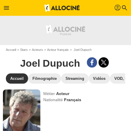
profil
menu
search
Accueil
Stars
Acteurs
Acteur français
Joel Dupuch
Joel Dupuch
Accueil
Filmographie
Streaming
Vidéos
VOD, DV
Métier
Acteur
Nationalité
Français