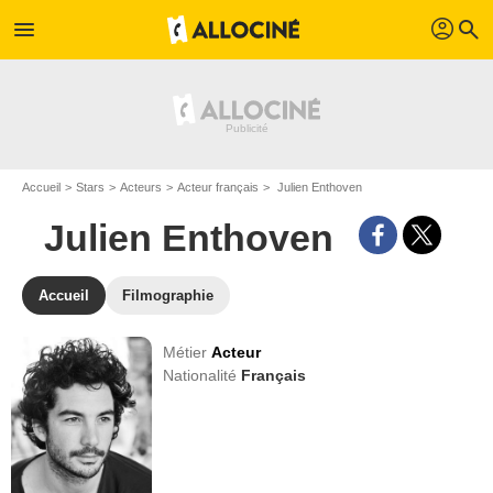
profil
menu
search
Accueil
Stars
Acteurs
Acteur français
Julien Enthoven
Julien Enthoven
Accueil
Filmographie
Métier
Acteur
Nationalité
Français