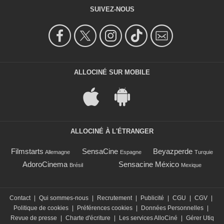
SUIVEZ-NOUS
ALLOCINÉ SUR MOBILE
ALLOCINÉ À L'ÉTRANGER
Filmstarts
SensaCine
Beyazperde
Allemagne
Espagne
Turquie
AdoroCinema
Sensacine México
Brésil
Mexique
Contact
|
Qui sommes-nous
|
Recrutement
|
Publicité
|
CGU
|
CGV
|
Politique de cookies
|
Préférences cookies
|
Données Personnelles
|
Revue de presse
|
Charte d'écriture
|
Les services AlloCiné
|
Gérer Utiq