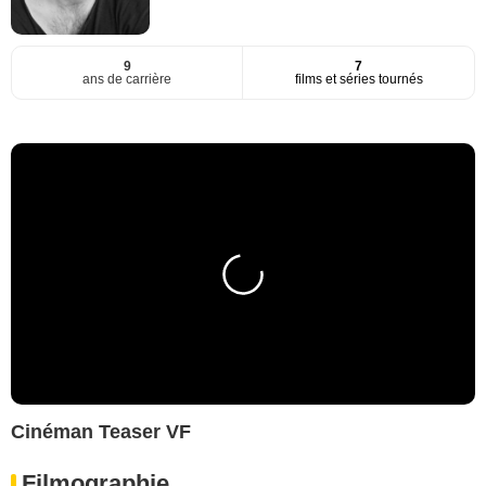
9
7
ans de carrière
films et séries tournés
Cinéman Teaser VF
Filmographie