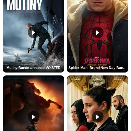
Mutiny Bande-annonce VO STFR
Spider-Man: Brand New Day Bande-annonce VO STFR