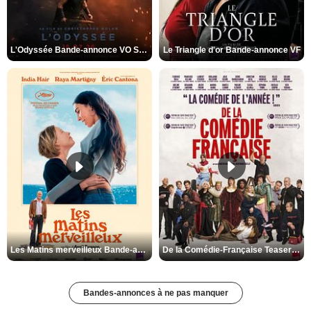
L'Odyssée Bande-annonce VO STFR
Le Triangle d'or Bande-annonce VF
Les Matins merveilleux Bande-annonce VF
De la Comédie-Française Teaser VF
Bandes-annonces à ne pas manquer