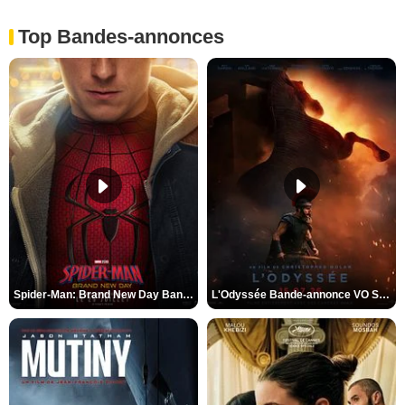
Top Bandes-annonces
Spider-Man: Brand New Day Bande-annonce VO STFR
L'Odyssée Bande-annonce VO STFR