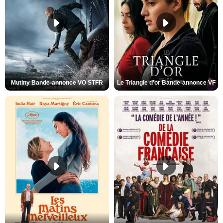
Mutiny Bande-annonce VO STFR
Le Triangle d'or Bande-annonce VF