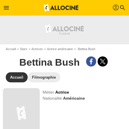
profil
menu
search
Accueil
Stars
Actrices
Actrice américaine
Bettina Bush
Bettina Bush
Accueil
Filmographie
Métier
Actrice
Nationalité
Américaine