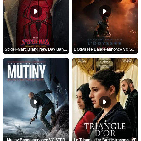
Spider-Man: Brand New Day Bande-annonce VO STFR
L'Odyssée Bande-annonce VO STFR
Mutiny Bande-annonce VO STFR
Le Triangle d'or Bande-annonce VF