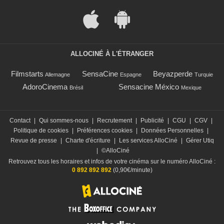
ALLOCINÉ À L'ÉTRANGER
Filmstarts
SensaCine
Beyazperde
Allemagne
Espagne
Turquie
AdoroCinema
Sensacine México
Brésil
Mexique
Contact
|
Qui sommes-nous
|
Recrutement
|
Publicité
|
CGU
|
CGV
|
Politique de cookies
|
Préférences cookies
|
Données Personnelles
|
Revue de presse
|
Charte d'écriture
|
Les services AlloCiné
|
Gérer Utiq
|
©AlloCiné
Retrouvez tous les horaires et infos de votre cinéma sur le numéro AlloCiné :
0 892 892 892
(0,90€/minute)