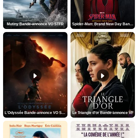
Mutiny Bande-annonce VO STFR
Spider-Man: Brand New Day Bande-annonce VO STFR
L'Odyssée Bande-annonce VO STFR
Le Triangle d'or Bande-annonce VF