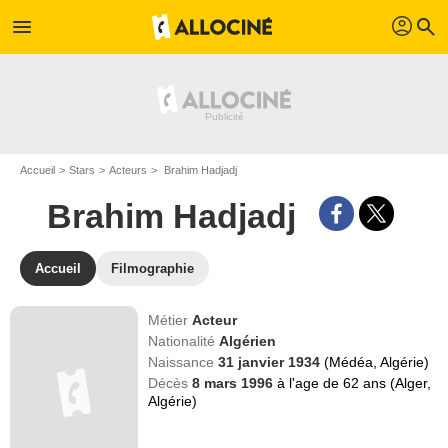
profil
menu
search
Accueil
Stars
Acteurs
Brahim Hadjadj
Brahim Hadjadj
Accueil
Filmographie
Métier
Acteur
Nationalité
Algérien
Naissance
31 janvier 1934
(Médéa, Algérie)
Décès
8 mars 1996
à l'age de 62 ans (Alger,
Algérie)