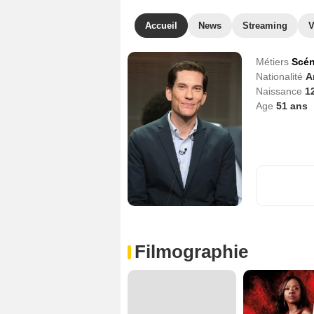
Accueil
News
Streaming
V
Métiers
Scén
Nationalité
A
Naissance
12
Age
51
ans
Filmographie