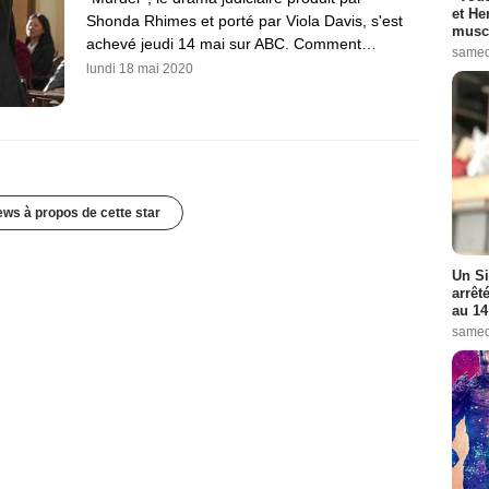
et He
Shonda Rhimes et porté par Viola Davis, s'est
muscl
achevé jeudi 14 mai sur ABC. Comment…
samed
lundi 18 mai 2020
ews à propos de cette star
Un Si
arrêt
au 14
samed