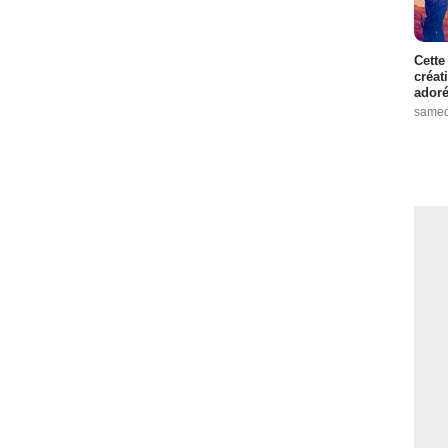
Cette
créat
adoré
samed