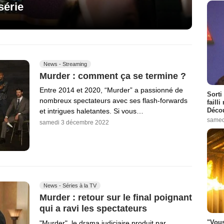
série
News - Streaming
Murder : comment ça se termine ?
Entre 2014 et 2020, “Murder” a passionné de
Sorti
nombreux spectateurs avec ses flash-forwards
failli
Décou
et intrigues haletantes. Si vous…
samed
samedi 3 décembre 2022
News - Séries à la TV
Murder : retour sur le final poignant
qui a ravi les spectateurs
"Vous
"Murder", le drama judiciaire produit par