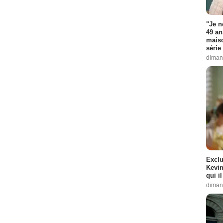
"Je n
49 an
maiso
série 
diman
Exclu
Kevin
qui i
diman