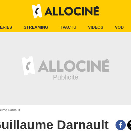
ÉRIES
STREAMING
TVACTU
VIDÉOS
VOD
aume Darnault
uillaume Darnault