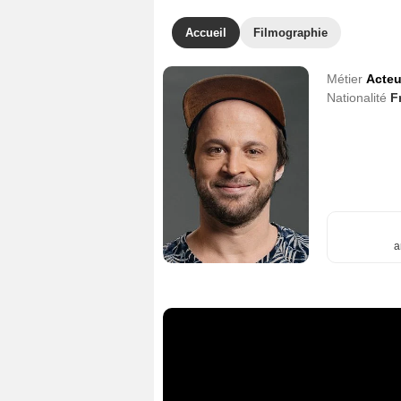
Accueil
Filmographie
Métier
Acteu
Nationalité
F
a