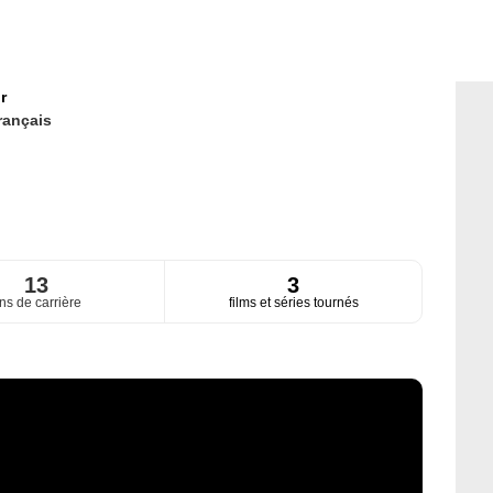
r
rançais
13
3
ns de carrière
films et séries tournés