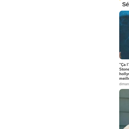
Sé
"Ça l
Stone
holly
meill
diman