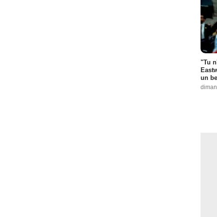
"Tu n
Eastw
un be
diman