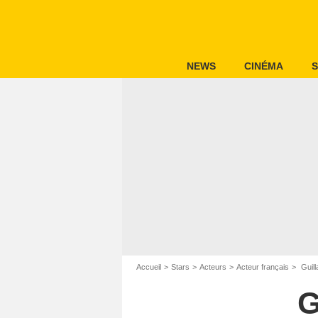
NEWS
CINÉMA
S
Accueil
Stars
Acteurs
Acteur français
Guill
G