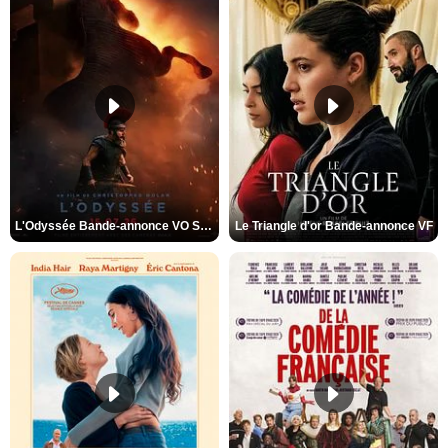
L'Odyssée Bande-annonce VO STFR
Le Triangle d'or Bande-annonce VF