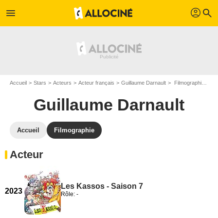
profil
menu
search
Accueil
Stars
Acteurs
Acteur français
Guillaume Darnault
Filmographie Guillaume Darnault
Guillaume Darnault
Accueil
Filmographie
Acteur
Les Kassos - Saison 7
2023
Rôle: -