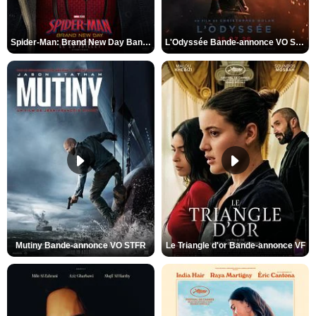
Spider-Man: Brand New Day Bande-annonce VO STFR
L'Odyssée Bande-annonce VO STFR
Mutiny Bande-annonce VO STFR
Le Triangle d'or Bande-annonce VF