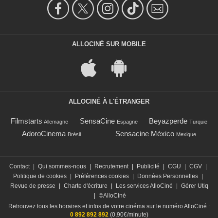
ALLOCINÉ SUR MOBILE
ALLOCINÉ À L'ÉTRANGER
Filmstarts
SensaCine
Beyazperde
Allemagne
Espagne
Turquie
AdoroCinema
Sensacine México
Brésil
Mexique
Contact
|
Qui sommes-nous
|
Recrutement
|
Publicité
|
CGU
|
CGV
|
Politique de cookies
|
Préférences cookies
|
Données Personnelles
|
Revue de presse
|
Charte d'écriture
|
Les services AlloCiné
|
Gérer Utiq
|
©AlloCiné
Retrouvez tous les horaires et infos de votre cinéma sur le numéro AlloCiné :
0 892 892 892
(0,90€/minute)