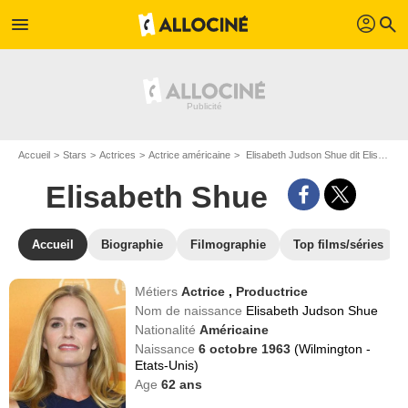
profil
menu
search
Accueil
Stars
Actrices
Actrice américaine
Elisabeth Judson Shue dit Elisabeth Shue
Elisabeth Shue
Accueil
Biographie
Filmographie
Top films/séries
Métiers
Actrice
,
Productrice
Nom de naissance
Elisabeth Judson Shue
Nationalité
Américaine
Naissance
6 octobre 1963
(Wilmington -
Etats-Unis)
Age
62
ans