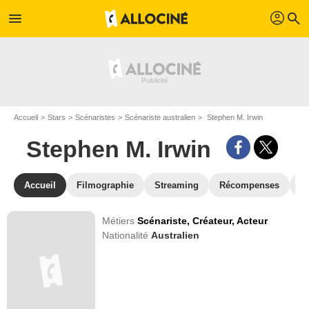
profil
menu
search
Accueil
Stars
Scénaristes
Scénariste australien
Stephen M. Irwin
Stephen M. Irwin
Accueil
Filmographie
Streaming
Récompenses
V
Métiers
Scénariste,
Créateur,
Acteur
Nationalité
Australien