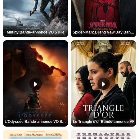
Mutiny Bande-annonce VO STFR
Spider-Man: Brand New Day Bande-annonce VO STFR
L'Odyssée Bande-annonce VO STFR
Le Triangle d'or Bande-annonce VF