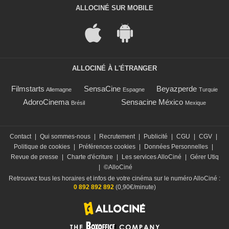
ALLOCINÉ SUR MOBILE
ALLOCINÉ À L'ÉTRANGER
Filmstarts
SensaCine
Beyazperde
Allemagne
Espagne
Turquie
AdoroCinema
Sensacine México
Brésil
Mexique
Contact
|
Qui sommes-nous
|
Recrutement
|
Publicité
|
CGU
|
CGV
|
Politique de cookies
|
Préférences cookies
|
Données Personnelles
|
Revue de presse
|
Charte d'écriture
|
Les services AlloCiné
|
Gérer Utiq
|
©AlloCiné
Retrouvez tous les horaires et infos de votre cinéma sur le numéro AlloCiné :
0 892 892 892
(0,90€/minute)