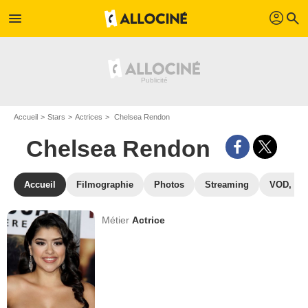
profil
menu
search
Accueil
Stars
Actrices
Chelsea Rendon
Chelsea Rendon
Accueil
Filmographie
Photos
Streaming
VOD, DV
Métier
Actrice