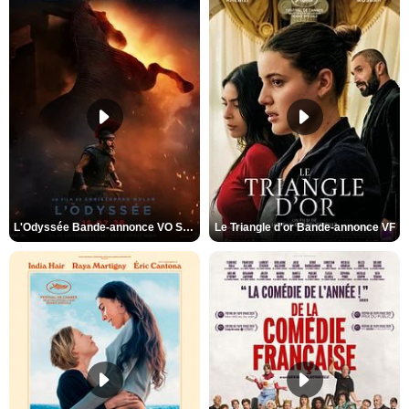
L'Odyssée Bande-annonce VO STFR
Le Triangle d'or Bande-annonce VF