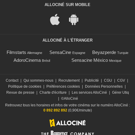
ALLOCINÉ SUR MOBILE
ALLOCINÉ À L'ÉTRANGER
Filmstarts
SensaCine
Beyazperde
Allemagne
Espagne
Turquie
AdoroCinema
Sensacine México
Brésil
Mexique
Contact
|
Qui sommes-nous
|
Recrutement
|
Publicité
|
CGU
|
CGV
|
Politique de cookies
|
Préférences cookies
|
Données Personnelles
|
Revue de presse
|
Charte d'écriture
|
Les services AlloCiné
|
Gérer Utiq
|
©AlloCiné
Retrouvez tous les horaires et infos de votre cinéma sur le numéro AlloCiné :
0 892 892 892
(0,90€/minute)