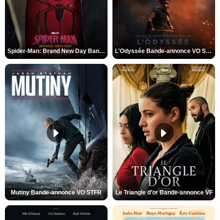
Spider-Man: Brand New Day Bande-annonce VO STFR
L'Odyssée Bande-annonce VO STFR
Mutiny Bande-annonce VO STFR
Le Triangle d'or Bande-annonce VF