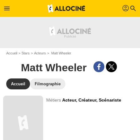
profil
menu
search
Accueil
Stars
Acteurs
Matt Wheeler
Matt Wheeler
Accueil
Filmographie
Métiers
Acteur,
Créateur,
Scénariste