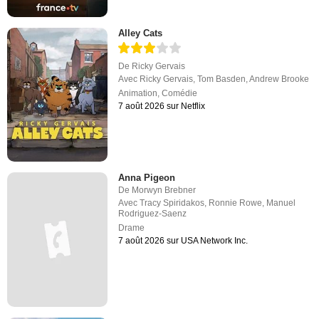
Alley Cats
De
Ricky Gervais
Avec
Ricky Gervais
,
Tom Basden
,
Andrew Brooke
Animation
,
Comédie
7 août 2026 sur Netflix
Anna Pigeon
De
Morwyn Brebner
Avec
Tracy Spiridakos
,
Ronnie Rowe
,
Manuel
Rodriguez-Saenz
Drame
7 août 2026 sur USA Network Inc.