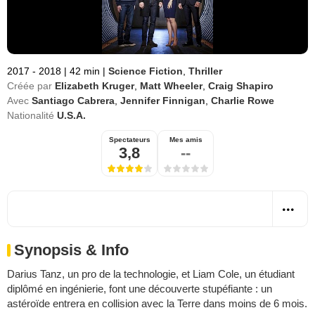
2017 - 2018
|
42 min
|
Science Fiction
,
Thriller
Créée par
Elizabeth Kruger
,
Matt Wheeler
,
Craig Shapiro
Avec
Santiago Cabrera
,
Jennifer Finnigan
,
Charlie Rowe
Nationalité
U.S.A.
Spectateurs
Mes amis
3,8
--
Synopsis & Info
Darius Tanz, un pro de la technologie, et Liam Cole, un étudiant
diplômé en ingénierie, font une découverte stupéfiante : un
astéroïde entrera en collision avec la Terre dans moins de 6 mois.