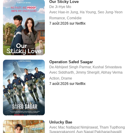
Our Sticky Love
De
Ji-Hye Mo
Avec
Hae-in Jung
,
Ha Young
,
Seo Jung-Yeon
Romance
,
Comédie
7 août 2026 sur Netflix
Operation Safed Saagar
De
Abhijeet Singh Parmar
,
Kushal Srivastava
Avec
Siddharth
,
Jimmy Shergill
,
Abhay Verma
Action
,
Drame
7 août 2026 sur Netflix
Unlucky Bae
Avec
Mac Nattapat Nimjirawat
,
Tham Tupthong
Suwanrakanont
,
Aun Napat Patcharachavalit