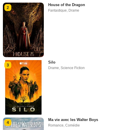
House of the Dragon
2
Fantastique
,
Drame
Silo
3
Drame
,
Science Fiction
Ma vie avec les Walter Boys
4
Romance
,
Comédie