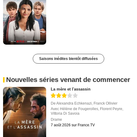
Saisons inédites bientôt diffusées
Nouvelles séries venant de commencer
La mère et l'assassin
De
Alexandra Echkenazi
,
Franck Ollivier
Avec
Hélène de Fougerolles
,
Florent Peyre
,
Vittoria Di Savoia
Drame
7 août 2026 sur France.TV