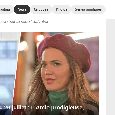
asting
News
Critiques
Photos
Séries similaires
news sur la série "Salvation"
u 26 juillet : L'Amie prodigieuse,
..