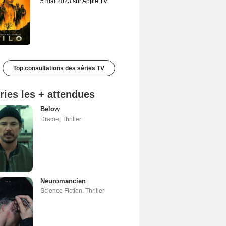
5 mai 2023 sur Apple TV
Top consultations des séries TV
ries les + attendues
Below
Drame
,
Thriller
Neuromancien
Science Fiction
,
Thriller