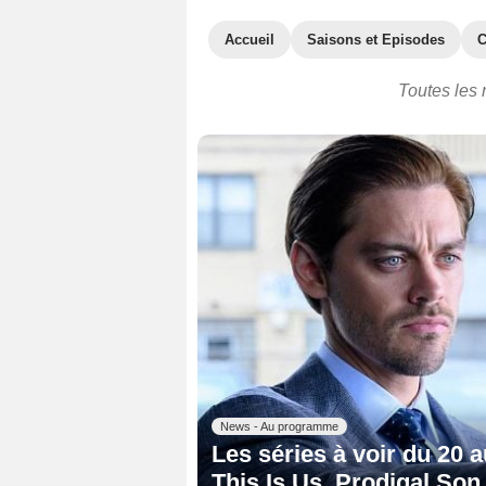
Accueil
Saisons et Episodes
C
Toutes les 
News - Au programme
Les séries à voir du 20 a
This Is Us, Prodigal Son.