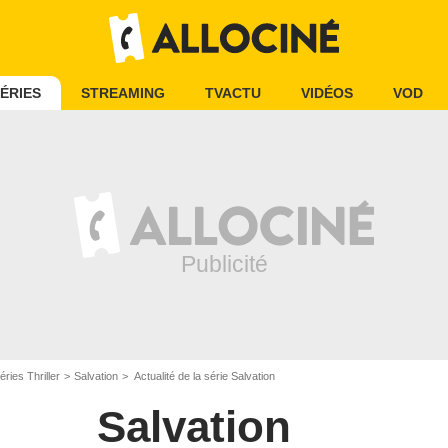
ÉRIES
STREAMING
TVACTU
VIDÉOS
VOD
éries Thriller
Salvation
Actualité de la série Salvation
Salvation