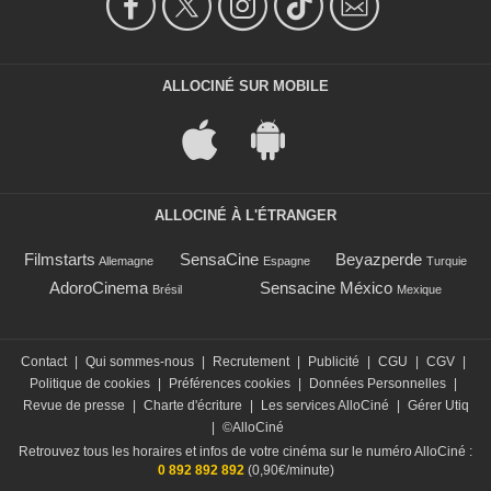
ALLOCINÉ SUR MOBILE
ALLOCINÉ À L'ÉTRANGER
Filmstarts
SensaCine
Beyazperde
Allemagne
Espagne
Turquie
AdoroCinema
Sensacine México
Brésil
Mexique
Contact
|
Qui sommes-nous
|
Recrutement
|
Publicité
|
CGU
|
CGV
|
Politique de cookies
|
Préférences cookies
|
Données Personnelles
|
Revue de presse
|
Charte d'écriture
|
Les services AlloCiné
|
Gérer Utiq
|
©AlloCiné
Retrouvez tous les horaires et infos de votre cinéma sur le numéro AlloCiné :
0 892 892 892
(0,90€/minute)