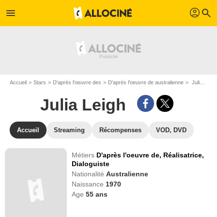
profil
menu
search
Accueil
Stars
D'après l'oeuvre des
D'après l'oeuvre de australienne
Julia Leigh
Julia Leigh
Accueil
Streaming
Récompenses
VOD, DVD
Métiers
D'après l'oeuvre de,
Réalisatrice,
Dialoguiste
Nationalité
Australienne
Naissance
1970
Age
55
ans