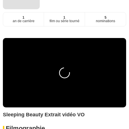
1
1
5
an de carrière
film ou série tourné
nominations
Sleeping Beauty Extrait vidéo VO
Filmographie