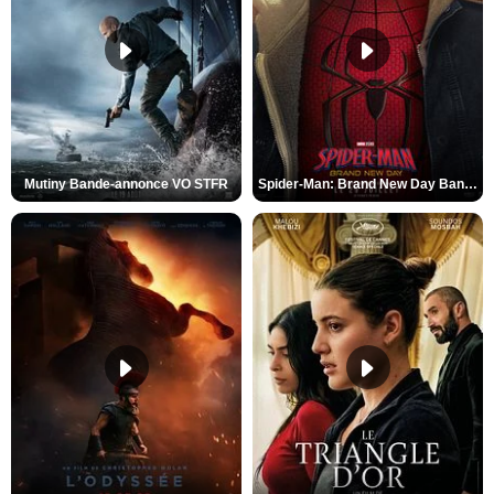
Mutiny Bande-annonce VO STFR
Spider-Man: Brand New Day Bande-annonce VO STFR