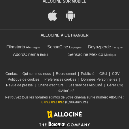
ALLOCINÉ SUR MOBILE
ALLOCINÉ À L'ÉTRANGER
Filmstarts
SensaCine
Beyazperde
Allemagne
Espagne
Turquie
AdoroCinema
Sensacine México
Brésil
Mexique
Contact
|
Qui sommes-nous
|
Recrutement
|
Publicité
|
CGU
|
CGV
|
Politique de cookies
|
Préférences cookies
|
Données Personnelles
|
Revue de presse
|
Charte d'écriture
|
Les services AlloCiné
|
Gérer Utiq
|
©AlloCiné
Retrouvez tous les horaires et infos de votre cinéma sur le numéro AlloCiné :
0 892 892 892
(0,90€/minute)