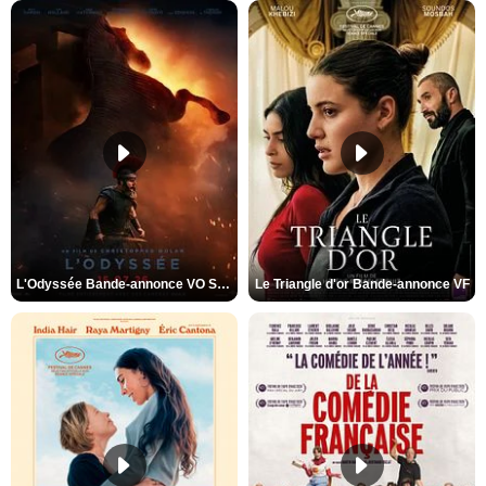
L'Odyssée Bande-annonce VO STFR
Le Triangle d'or Bande-annonce VF