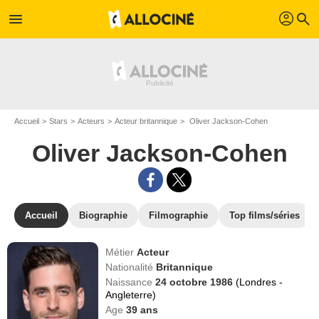
profil
menu
search
Accueil
Stars
Acteurs
Acteur britannique
Oliver Jackson-Cohen
Oliver Jackson-Cohen
Accueil
Biographie
Filmographie
Top films/séries
Métier
Acteur
Nationalité
Britannique
Naissance
24 octobre 1986
(Londres -
Angleterre)
Age
39
ans