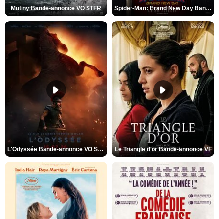
Mutiny Bande-annonce VO STFR
Spider-Man: Brand New Day Bande-annonce VO STFR
L'Odyssée Bande-annonce VO STFR
Le Triangle d'or Bande-annonce VF