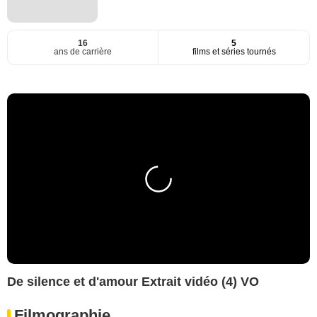
16
5
ans de carrière
films et séries tournés
De silence et d'amour Extrait vidéo (4) VO
Filmographie