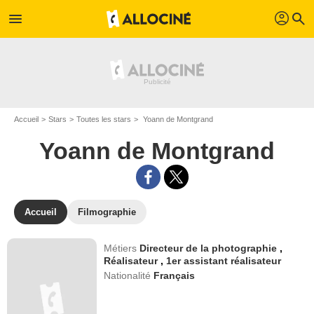
profil
menu
search
Accueil
Stars
Toutes les stars
Yoann de Montgrand
Yoann de Montgrand
Accueil
Filmographie
Métiers
Directeur de la photographie
,
Réalisateur
,
1er assistant réalisateur
Nationalité
Français