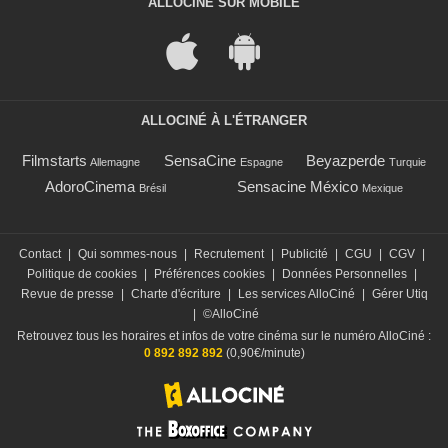
ALLOCINÉ SUR MOBILE
ALLOCINÉ À L'ÉTRANGER
Filmstarts
SensaCine
Beyazperde
Allemagne
Espagne
Turquie
AdoroCinema
Sensacine México
Brésil
Mexique
Contact
|
Qui sommes-nous
|
Recrutement
|
Publicité
|
CGU
|
CGV
|
Politique de cookies
|
Préférences cookies
|
Données Personnelles
|
Revue de presse
|
Charte d'écriture
|
Les services AlloCiné
|
Gérer Utiq
|
©AlloCiné
Retrouvez tous les horaires et infos de votre cinéma sur le numéro AlloCiné :
0 892 892 892
(0,90€/minute)