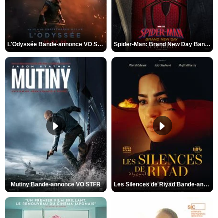
L'Odyssée Bande-annonce VO STFR
Spider-Man: Brand New Day Bande-annonce VO STFR
Mutiny Bande-annonce VO STFR
Les Silences de Riyad Bande-annonce VO STFR