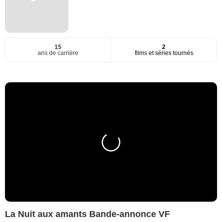
15
2
ans de carrière
films et séries tournés
La Nuit aux amants Bande-annonce VF