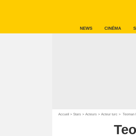
NEWS
CINÉMA
S
Accueil
Stars
Acteurs
Acteur turc
Teoman 
Teo