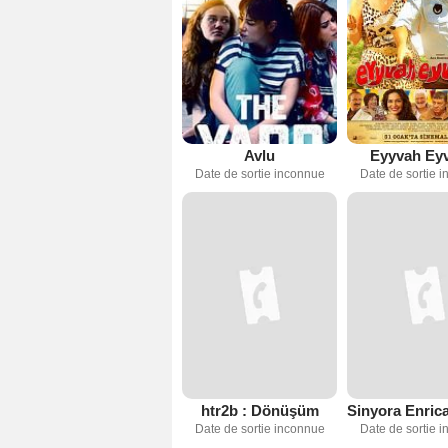
Avlu
Eyyvah Ey
Date de sortie inconnue
Date de sortie 
htr2b : Dönüşüm
Date de sortie inconnue
Date de sortie 