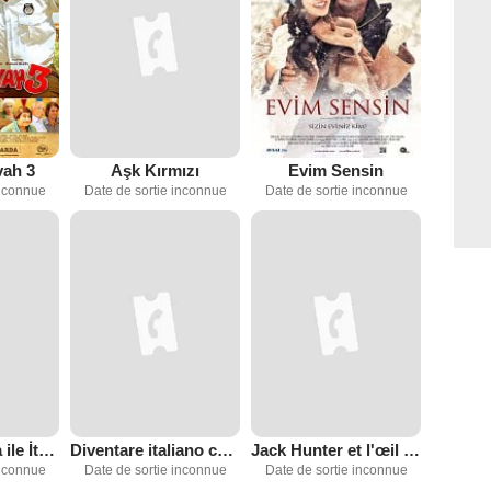
vah 3
Aşk Kırmızı
Evim Sensin
inconnue
Date de sortie inconnue
Date de sortie inconnue
Sinyora Enrica ile İtalyan Olmak
Diventare italiano con la signora Enrica
Jack Hunter et l'œil de l'astre
inconnue
Date de sortie inconnue
Date de sortie inconnue