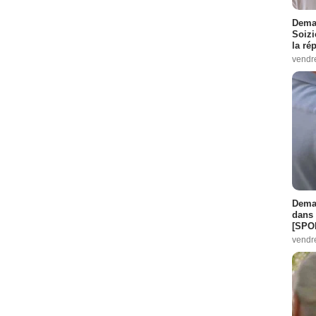
Demai
Soizi
la ré
vendr
Demai
dans 
[SPO
vendr