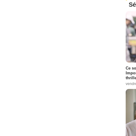
Sé
Ce so
Impos
thrill
vendr