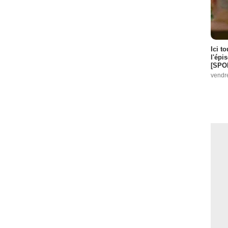
Ici t
l'épi
[SPO
vendr