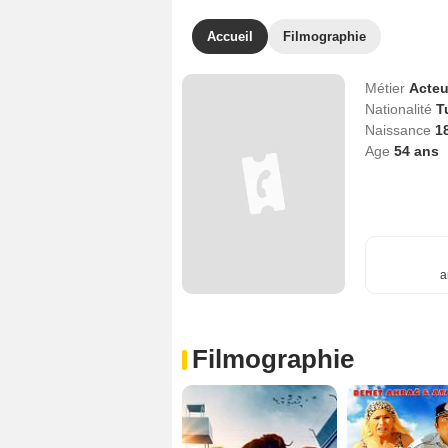
Accueil
Filmographie
Métier
Acteu
Nationalité
T
Naissance
1
Age
54
ans
a
Filmographie