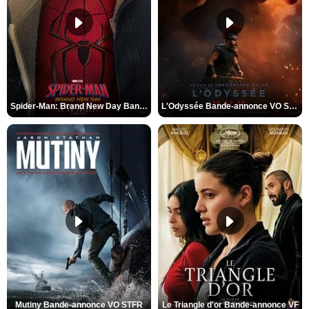
Spider-Man: Brand New Day Bande-annonce VO STFR
L'Odyssée Bande-annonce VO STFR
Mutiny Bande-annonce VO STFR
Le Triangle d'or Bande-annonce VF