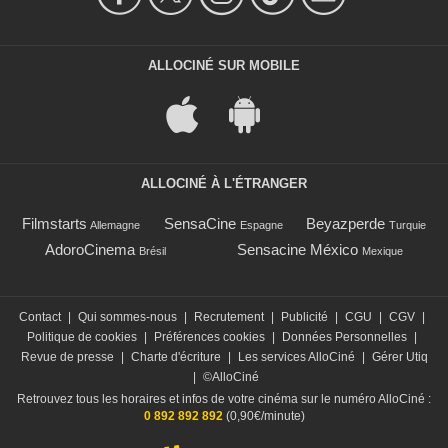
ALLOCINÉ SUR MOBILE
ALLOCINÉ À L'ÉTRANGER
Filmstarts
SensaCine
Beyazperde
Allemagne
Espagne
Turquie
AdoroCinema
Sensacine México
Brésil
Mexique
Contact
|
Qui sommes-nous
|
Recrutement
|
Publicité
|
CGU
|
CGV
|
Politique de cookies
|
Préférences cookies
|
Données Personnelles
|
Revue de presse
|
Charte d'écriture
|
Les services AlloCiné
|
Gérer Utiq
|
©AlloCiné
Retrouvez tous les horaires et infos de votre cinéma sur le numéro AlloCiné :
0 892 892 892
(0,90€/minute)