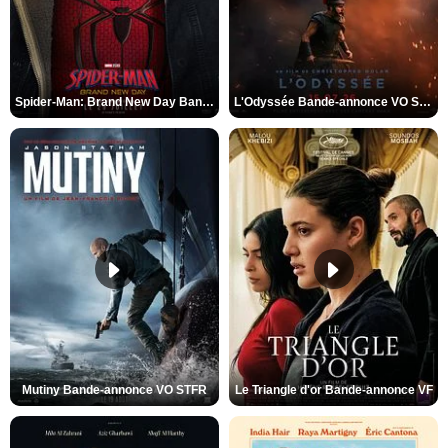
Spider-Man: Brand New Day Bande-annonce VO STFR
L'Odyssée Bande-annonce VO STFR
Mutiny Bande-annonce VO STFR
Le Triangle d'or Bande-annonce VF