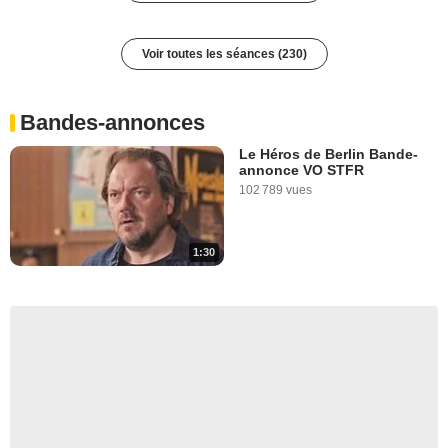
Mondeville
Chaudes-Aigues
Voir toutes les séances (230)
Mauriac
Chasseneuil-sur-Bonnieure
Confolens
Bandes-annonces
Montguyon
Le Héros de Berlin Bande-
Pons
annonce VO STFR
102 789 vues
Bourges
Lecci
Auxonne
1:30
Saulieu
Paimpol
Rostrenen
Guéret