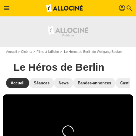
profil
menu
search
Accueil
Cinéma
Films à l'affiche
Le Héros de Berlin de Wolfgang Becker
Le Héros de Berlin
Accueil
Séances
News
Bandes-annonces
Casting