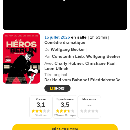
15 juillet 2026
en salle
|
1h 53min
|
Comédie dramatique
De
Wolfgang Becker
|
Par
Constantin Lieb
,
Wolfgang Becker
Avec
Charly Hübner
,
Christiane Paul
,
Leon Ullrich
Titre original
Der Held vom Bahnhof Friedrichstraße
Presse
Spectateurs
Mes amis
3,1
3,5
--
16 critiques
270 notes, 37 critiques
SÉANCES (230)