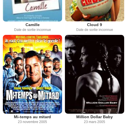
Camille
Cloud 9
Date de sortie inconnue
Date de sortie inconnue
Mi-temps au mitard
Million Dollar Baby
23 novembre 2005
23 mars 2005