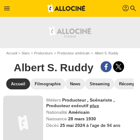
profil
menu
search
Accueil
Stars
Producteurs
Producteur américain
Albert S. Ruddy
Albert S. Ruddy
Accueil
Filmographie
News
Streaming
Récompen
Métiers
Producteur
,
Scénariste
,
Producteur exécutif
plus
Nationalité
Américain
Naissance
28 mars 1930
Décès
25 mai 2024
à l'age de 94 ans