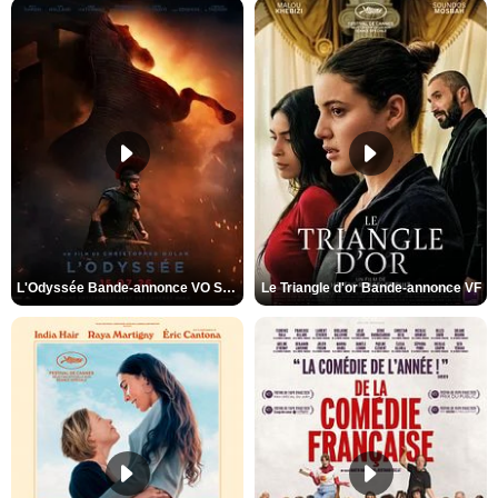
L'Odyssée Bande-annonce VO STFR
Le Triangle d'or Bande-annonce VF